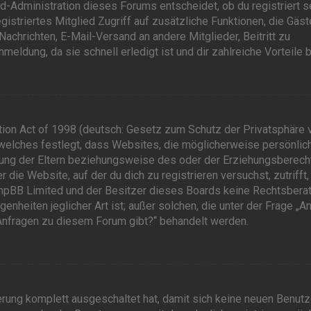
rd-Administration dieses Forums entscheidet, ob du registriert s
egistriertes Mitglied Zugriff auf zusätzliche Funktionen, die Gäst
Nachrichten, E-Mail-Versand an andere Mitglieder, Beitritt zu
eldung, da sie schnell erledigt ist und dir zahlreiche Vorteile b
tion Act of 1998 (deutsch: Gesetz zum Schutz der Privatsphäre 
, welches festlegt, dass Websites, die möglicherweise persönlic
mung der Eltern beziehungsweise des oder der Erziehungsberech
r die Website, auf der du dich zu registrieren versuchst, zutrifft,
 phpBB Limited und der Besitzer dieses Boards keine Rechtsbera
enheiten jeglicher Art ist; außer solchen, die unter der Frage „A
 Anfragen zu diesem Forum gibt?“ behandelt werden.
ierung komplett ausgeschaltet hat, damit sich keine neuen Benut