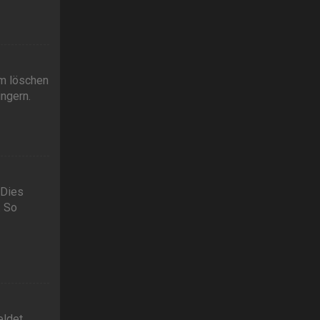
em löschen
ngern.
 Dies
. So
ldet.