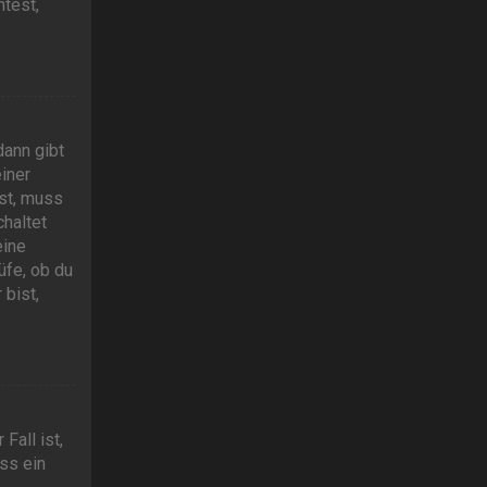
test,
dann gibt
iner
ist, muss
chaltet
eine
üfe, ob du
bist,
Fall ist,
ss ein