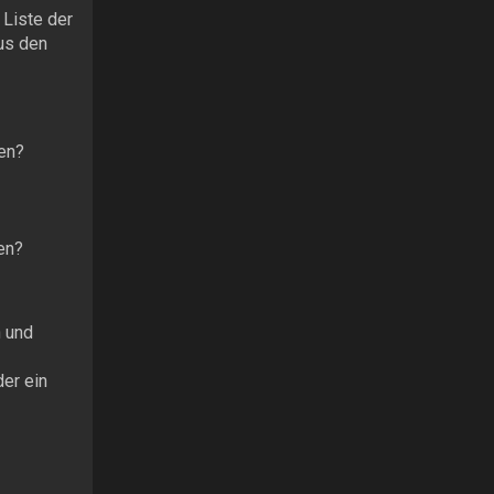
 Liste der
aus den
en?
en?
 und
er ein