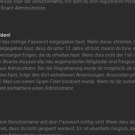
resse oder der Benutzername, mit dem du dich registrieren möch
 Board-Administration.
lden!
d das richtige Passwort eingegeben hast. Wenn diese stimmen, 
 angegeben hast, dass du unter 13 Jahre alt bist, musst du bzw. e
eisungen folgen, die du erhalten hast. Wenn dies nicht der Fall 
gen Boards müssen alle neu angemeldeten Mitglieder erst freiges
n Administrator. Bei der Registrierung wurde dir mitgeteilt, ob 
alten hast, folge den dort enthaltenen Anweisungen. Ansonsten pr
Mail von einem Spam-Filter blockiert wurde. Wenn du dir sicher 
n kontaktiere einen Administrator.
dein Benutzername und dein Passwort richtig sind. Wenn dies der 
n, dass du nicht gesperrt wurdest. Es ist ebenfalls möglich, da