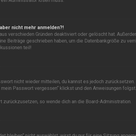
 ein Administrator lösen muss.
h aber nicht mehr anmelden?!
 aus verschieden Gründen deaktiviert oder gelöscht hat. Außerd
eine Beiträge geschrieben haben, um die Datenbankgröße zu verri
kussionen teil!
sswort nicht wieder mitteilen, du kannst es jedoch zurücksetzen.
e mein Passwort vergessen“ klickst und den Anweisungen folgst
rt zurückzusetzen, so wende dich an die Board-Administration.
bleiben“ nicht auswählst, wirst du nur für eine Sitzung angeme