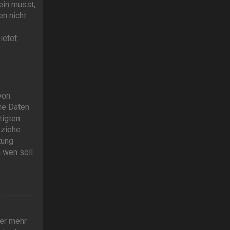
ein musst,
en nicht
ietet.
von
he Daten
tigten
 ziehe
tung
n wen soll
zer mehr