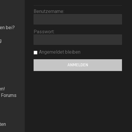
Benutzername:
nen bei?
Passwort:
g
Angemeldet bleiben
en!
s Forums
ten