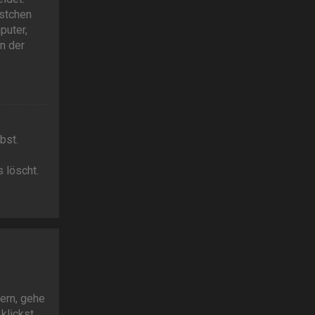
ästchen
puter,
n der
bst.
 löscht.
ern, gehe
klickst.