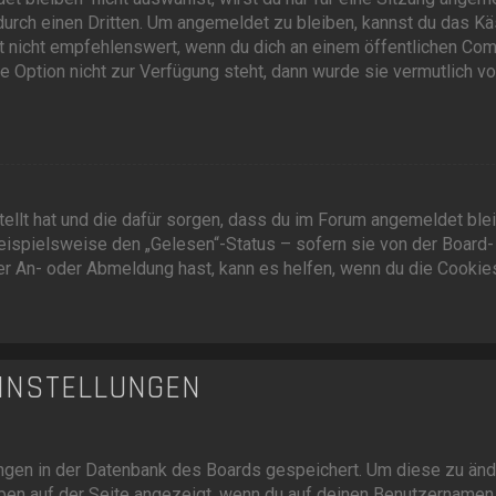
urch einen Dritten. Um angemeldet zu bleiben, kannst du das K
 nicht empfehlenswert, wenn du dich an einem öffentlichen Com
e Option nicht zur Verfügung steht, dann wurde sie vermutlich vo
tellt hat und die dafür sorgen, dass du im Forum angemeldet blei
ispielsweise den „Gelesen“-Status – sofern sie von der Board-
er An- oder Abmeldung hast, kann es helfen, wenn du die Cookies
INSTELLUNGEN
lungen in der Datenbank des Boards gespeichert. Um diese zu änd
oben auf der Seite angezeigt, wenn du auf deinen Benutzernamen 