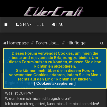
SMARTFEED
FAQ
S
Homepage
Foren-Übersicht
Häufig gestellte Fragen
u
Dieses Forum verwendet Cookies, um Ihnen die
c
beste und relevanteste Erfahrung zu bieten. Um
HÄUFIG GESTELLTE FRAGEN
dieses Forum nutzen zu können, müssen Sie diese
h
Richtlinien akzeptieren.
e
Sie können mehr über die in diesem Forum
verwendeten Cookies erfahren, indem Sie im Menü
rechts auf den Link "Richtlinien" klicken.
Registrierung und Anmeldung
[ Cookies akzeptieren ]
Wozu muss ich mich registrieren?
Was ist COPPA?
Warum kann ich mich nicht registrieren?
Ich habe mich registriert, kann mich aber nicht anmelden!