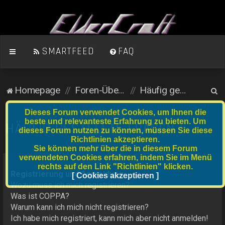
SMARTFEED
FAQ
S
Homepage
Foren-Übersicht
Häufig gestellte Fragen
u
Dieses Forum verwendet Cookies, um Ihnen die
c
beste und relevanteste Erfahrung zu bieten. Um
HÄUFIG GESTELLTE FRAGEN
dieses Forum nutzen zu können, müssen Sie diese
h
Richtlinien akzeptieren.
e
Sie können mehr über die in diesem Forum
verwendeten Cookies erfahren, indem Sie im Menü
rechts auf den Link "Richtlinien" klicken.
Registrierung und Anmeldung
[ Cookies akzeptieren ]
Wozu muss ich mich registrieren?
Was ist COPPA?
Warum kann ich mich nicht registrieren?
Ich habe mich registriert, kann mich aber nicht anmelden!