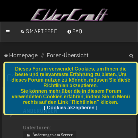
SMARTFEED
FAQ
S
Homepage
Foren-Übersicht
u
Dieses Forum verwendet Cookies, um Ihnen die
c
01
beste und relevanteste Erfahrung zu bieten. Um
ALLGEMEIN (ÖFFENTLICHER BEREICH)
dieses Forum nutzen zu können, müssen Sie diese
h
Richtlinien akzeptieren.
e
Sie können mehr über die in diesem Forum
NEWS & ANKÜNDIGUNGEN
verwendeten Cookies erfahren, indem Sie im Menü
rechts auf den Link "Richtlinien" klicken.
[ Cookies akzeptieren ]
ÄNDERUNGEN
Unterforen:
Änderungen am Server