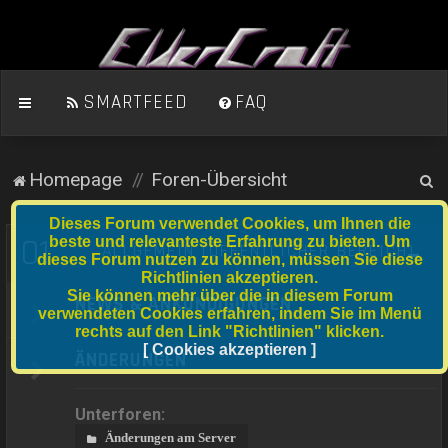
SMARTFEED
FAQ
S
Homepage
Foren-Übersicht
u
Dieses Forum verwendet Cookies, um Ihnen die
c
01
beste und relevanteste Erfahrung zu bieten. Um
ALLGEMEIN (ÖFFENTLICHER BEREICH)
dieses Forum nutzen zu können, müssen Sie diese
h
Richtlinien akzeptieren.
e
Sie können mehr über die in diesem Forum
NEWS & ANKÜNDIGUNGEN
verwendeten Cookies erfahren, indem Sie im Menü
rechts auf den Link "Richtlinien" klicken.
[ Cookies akzeptieren ]
ÄNDERUNGEN
Unterforen:
Änderungen am Server