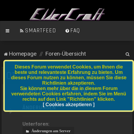
SMARTFEED
FAQ
S
Homepage
Foren-Übersicht
u
Dieses Forum verwendet Cookies, um Ihnen die
c
01
beste und relevanteste Erfahrung zu bieten. Um
ALLGEMEIN (ÖFFENTLICHER BEREICH)
dieses Forum nutzen zu können, müssen Sie diese
h
Richtlinien akzeptieren.
e
Sie können mehr über die in diesem Forum
NEWS & ANKÜNDIGUNGEN
verwendeten Cookies erfahren, indem Sie im Menü
rechts auf den Link "Richtlinien" klicken.
[ Cookies akzeptieren ]
ÄNDERUNGEN
Unterforen:
Änderungen am Server