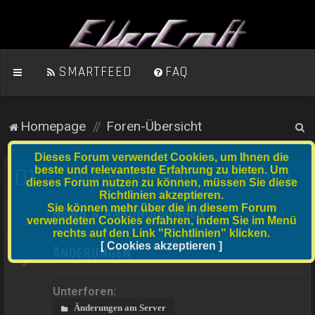
SMARTFEED
FAQ
S
Homepage
Foren-Übersicht
u
Dieses Forum verwendet Cookies, um Ihnen die
c
01
beste und relevanteste Erfahrung zu bieten. Um
ALLGEMEIN (ÖFFENTLICHER BEREICH)
dieses Forum nutzen zu können, müssen Sie diese
h
Richtlinien akzeptieren.
e
Sie können mehr über die in diesem Forum
NEWS & ANKÜNDIGUNGEN
verwendeten Cookies erfahren, indem Sie im Menü
rechts auf den Link "Richtlinien" klicken.
[ Cookies akzeptieren ]
ÄNDERUNGEN
Unterforen:
Änderungen am Server