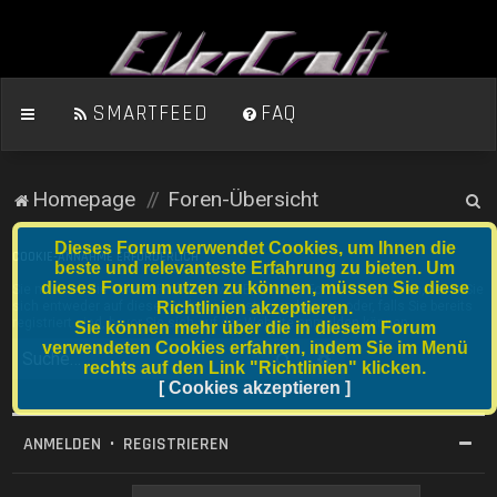
SMARTFEED
FAQ
S
Homepage
Foren-Übersicht
u
Dieses Forum verwendet Cookies, um Ihnen die
c
COOKIE-ANNAHME ERFORDERLICH
beste und relevanteste Erfahrung zu bieten. Um
dieses Forum nutzen zu können, müssen Sie diese
h
Sie müssen die Cookie-Richtlinie von ElderCraft Forum akzeptieren, bevor Sie
sich entweder auf dieser Website registrieren können oder, falls Sie bereits
Richtlinien akzeptieren.
e
registriert sind, bevor Sie sich auf der Website anmelden können.
Sie können mehr über die in diesem Forum
verwendeten Cookies erfahren, indem Sie im Menü
Suche
Erweiterte Suche
rechts auf den Link "Richtlinien" klicken.
[ Cookies akzeptieren ]
ANMELDEN
•
REGISTRIEREN