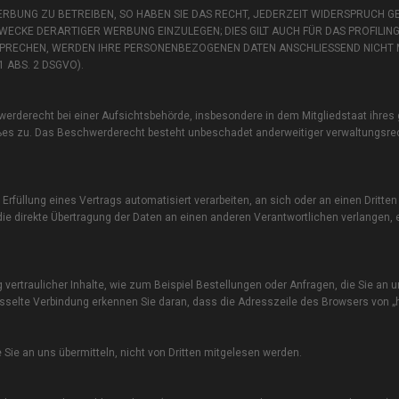
BUNG ZU BETREIBEN, SO HABEN SIE DAS RECHT, JEDERZEIT WIDERSPRUCH GE
CKE DERARTIGER WERBUNG EINZULEGEN; DIES GILT AUCH FÜR DAS PROFILING
RSPRECHEN, WERDEN IHRE PERSONENBEZOGENEN DATEN ANSCHLIESSEND NICHT
ABS. 2 DSGVO).
erderecht bei einer Aufsichtsbehörde, insbesondere in dem Mitgliedstaat ihres
oßes zu. Das Beschwerderecht besteht unbeschadet anderweitiger verwaltungsrec
n Erfüllung eines Vertrags automatisiert verarbeiten, an sich oder an einen Dritten
 direkte Übertragung der Daten an einen anderen Verantwortlichen verlangen, er
ertraulicher Inhalte, wie zum Beispiel Bestellungen oder Anfragen, die Sie an u
sselte Verbindung erkennen Sie daran, dass die Adresszeile des Browsers von „ht
e Sie an uns übermitteln, nicht von Dritten mitgelesen werden.