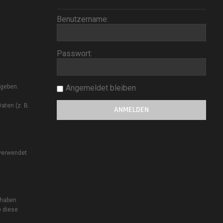
Benutzername:
.
Passwort:
ngeben.
Angemeldet bleiben
aten (z. B.
 verwendet
 haben
e diese