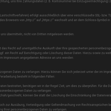
ichtung, uns Ihre Zahlungsdaten (z. B. Kontonummer bei Einzugsermächtigung) z
stschriftverfahren) erfolgt ausschließlich über eine verschlüsselte SSL- bzw. T
es Browsers von „http://“ auf „https://“ wechselt und an dem Schloss-Symbol in 
uns übermitteln, nicht von Dritten mitgelesen werden.
 das Recht auf unentgeltliche Auskunft über Ihre gespeicherten personenbezog
f. ein Recht auf Berichtigung oder Löschung dieser Daten. Hierzu sowie zu wei
r im Impressum angegebenen Adresse an uns wenden.
ezogenen Daten zu verlangen. Hierzu können Sie sich jederzeit unter der im Imp
arbeitung besteht in folgenden Fällen:
en bestreiten, benötigen wir in der Regel Zeit, um dies zu überprüfen. Für die D
ersonenbezogenen Daten zu verlangen.
hah/geschieht, können Sie statt der Löschung die Einschränkung der Datenvera
edoch zur Ausübung, Verteidigung oder Geltendmachung von Rechtsansprüchen b
ung Ihrer personenbezogenen Daten zu verlangen.