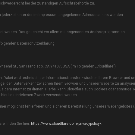
schwerderecht bei der zuständigen Aufsichtsbehörde zu.
h jederzeit unter der im Impressum angegebenen Adresse an uns wenden.
rtet werden. Das geschieht vor allem mit sogenannten Analyseprogrammen.
 folgenden Datenschutzerklärung.
Townsend St., San Francisco, CA 94107, USA (im Folgenden „Cloudflare”).
S an. Dabei wird technisch der Informationstransfer zwischen Ihrem Browser und u
e Lage, den Datenverkehr zwischen Ihrem Browser und unserer Website zu analysie
us dem Internet zu dienen. Hierbei kann Cloudflare auch Cookies oder sonstige 
um hier beschriebenen Zweck verwendet werden.
ner möglichst fehlerfreien und sicheren Bereitstellung unseres Webangebotes (Art
e finden Sie hier:
https://www.cloudflare.com/privacypolicy/
.