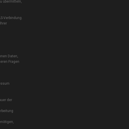
u übermitteln,
LS-Verbindung.
Ihrer
enen Daten,
teren Fragen
ressum
auer der
rbeitung
enötigen,