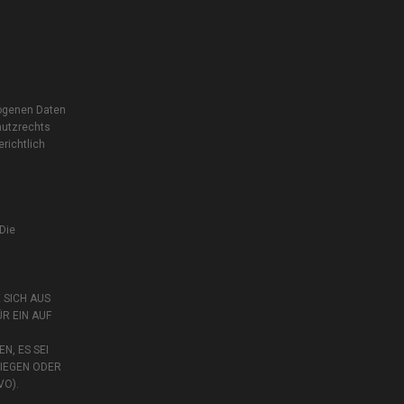
zogenen Daten
hutzrechts
richtlich
 Die
 SICH AUS
R EIN AUF
, ES SEI
WIEGEN ODER
VO).