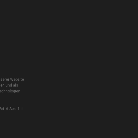
nserer Website
ren und als
Technologien
. 6 Abs. 1 lit.