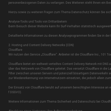
personenbezogenen Daten zu verlangen. Des Weiteren steht Ihnen ein Be
Hierzu sowie zu weiteren Fragen zum Thema Datenschutz können Sie sic
Analyse-Tools und Tools von Dritt­anbietern
Beim Besuch dieser Website kann Ihr Surf-Verhalten statistisch ausgewe
Detaillierte Informationen zu diesen Analyseprogrammen finden Sie in der
2. Hosting und Content Delivery Networks (CDN)
Cloudflare
Wir nutzen den Service „Cloudflare“. Anbieter ist die Cloudflare Inc., 101 
Cloudflare bietet ein weltweit verteiltes Content Delivery Network mit DN
über das Netzwerk von Cloudflare geleitet. Das versetzt Cloudflare in di
Filter zwischen unseren Servern und potenziell bösartigem Datenverkehr a
zur Wiedererkennung von Internetnutzern einsetzen, die jedoch allein z
Der Einsatz von Cloudflare beruht auf unserem berechtigten Interesse an ei
f DSGVO).
Weitere Informationen zum Thema Sicherheit und Datenschutz bei Cloudflar