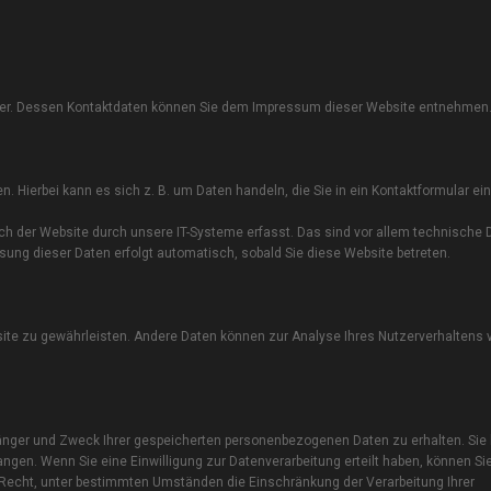
eiber. Dessen Kontaktdaten können Sie dem Impressum dieser Website entnehmen
. Hierbei kann es sich z. B. um Daten handeln, die Sie in ein Kontaktformular ei
h der Website durch unsere IT-Systeme erfasst. Das sind vor allem technische D
ssung dieser Daten erfolgt automatisch, sobald Sie diese Website betreten.
ebsite zu gewährleisten. Andere Daten können zur Analyse Ihres Nutzerverhaltens
pfänger und Zweck Ihrer gespeicherten personenbezogenen Daten zu erhalten. Sie
ngen. Wenn Sie eine Einwilligung zur Datenverarbeitung erteilt haben, können Si
s Recht, unter bestimmten Umständen die Einschränkung der Verarbeitung Ihrer