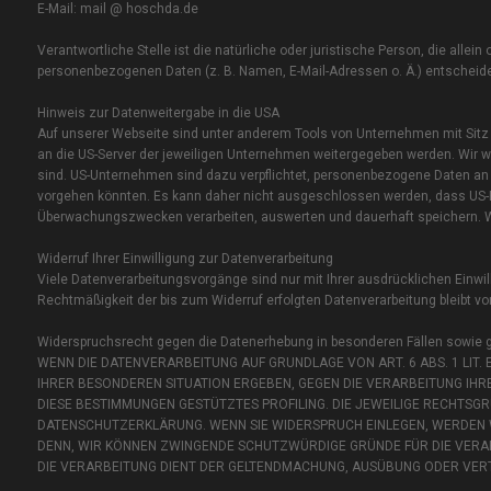
E-Mail: mail @ hoschda.de
Verantwortliche Stelle ist die natürliche oder juristische Person, die all
personenbezogenen Daten (z. B. Namen, E-Mail-Adressen o. Ä.) entscheide
Hinweis zur Datenweitergabe in die USA
Auf unserer Webseite sind unter anderem Tools von Unternehmen mit Sitz
an die US-Server der jeweiligen Unternehmen weitergegeben werden. Wir we
sind. US-Unternehmen sind dazu verpflichtet, personenbezogene Daten an 
vorgehen könnten. Es kann daher nicht ausgeschlossen werden, dass US-Be
Überwachungszwecken verarbeiten, auswerten und dauerhaft speichern. Wir
Widerruf Ihrer Einwilligung zur Datenverarbeitung
Viele Datenverarbeitungsvorgänge sind nur mit Ihrer ausdrücklichen Einwilli
Rechtmäßigkeit der bis zum Widerruf erfolgten Datenverarbeitung bleibt vo
Widerspruchsrecht gegen die Datenerhebung in besonderen Fällen sowie 
WENN DIE DATENVERARBEITUNG AUF GRUNDLAGE VON ART. 6 ABS. 1 LIT. E
IHRER BESONDEREN SITUATION ERGEBEN, GEGEN DIE VERARBEITUNG IHR
DIESE BESTIMMUNGEN GESTÜTZTES PROFILING. DIE JEWEILIGE RECHTSGR
DATENSCHUTZERKLÄRUNG. WENN SIE WIDERSPRUCH EINLEGEN, WERDEN W
DENN, WIR KÖNNEN ZWINGENDE SCHUTZWÜRDIGE GRÜNDE FÜR DIE VERAR
DIE VERARBEITUNG DIENT DER GELTENDMACHUNG, AUSÜBUNG ODER VERT