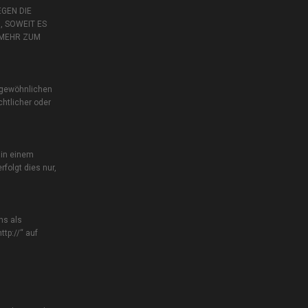
GEN DIE
, SOWEIT ES
 MEHR ZUM
 gewöhnlichen
htlicher oder
 in einem
folgt dies nur,
ns als
tp://“ auf