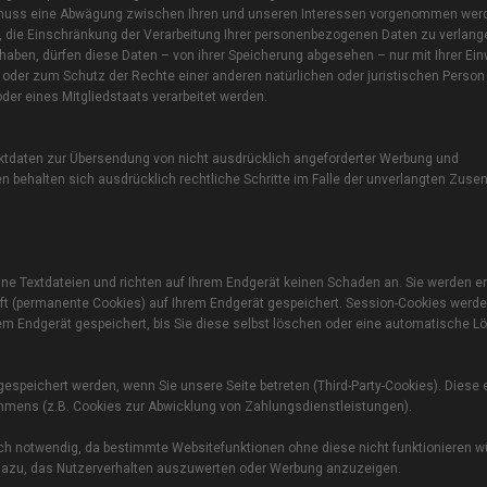
, muss eine Abwägung zwischen Ihren und unseren Interessen vorgenommen wer
, die Einschränkung der Verarbeitung Ihrer personenbezogenen Daten zu verlang
ben, dürfen diese Daten – von ihrer Speicherung abgesehen – nur mit Ihrer Einw
der zum Schutz der Rechte einer anderen natürlichen oder juristischen Person
der eines Mitgliedstaats verarbeitet werden.
ktdaten zur Übersendung von nicht ausdrücklich angeforderter Werbung und
ten behalten sich ausdrücklich rechtliche Schritte im Falle der unverlangten Zus
ine Textdateien und richten auf Ihrem Endgerät keinen Schaden an. Sie werden 
aft (permanente Cookies) auf Ihrem Endgerät gespeichert. Session-Cookies werd
m Endgerät gespeichert, bis Sie diese selbst löschen oder eine automatische 
espeichert werden, wenn Sie unsere Seite betreten (Third-Party-Cookies). Diese
hmens (z.B. Cookies zur Abwicklung von Zahlungsdienstleistungen).
h notwendig, da bestimmte Websitefunktionen ohne diese nicht funktionieren wü
 dazu, das Nutzerverhalten auszuwerten oder Werbung anzuzeigen.