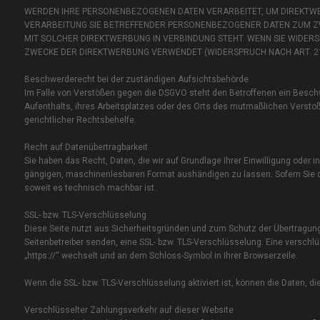
WERDEN IHRE PERSONENBEZOGENEN DATEN VERARBEITET, UM DIREKTWER
VERARBEITUNG SIE BETREFFENDER PERSONENBEZOGENER DATEN ZUM ZWE
MIT SOLCHER DIREKTWERBUNG IN VERBINDUNG STEHT. WENN SIE WIDE
ZWECKE DER DIREKTWERBUNG VERWENDET (WIDERSPRUCH NACH ART. 21 
Beschwerde­recht bei der zuständigen Aufsichts­behörde
Im Falle von Verstößen gegen die DSGVO steht den Betroffenen ein Beschw
Aufenthalts, ihres Arbeitsplatzes oder des Orts des mutmaßlichen Verst
gerichtlicher Rechtsbehelfe.
Recht auf Daten­übertrag­barkeit
Sie haben das Recht, Daten, die wir auf Grundlage Ihrer Einwilligung oder i
gängigen, maschinenlesbaren Format aushändigen zu lassen. Sofern Sie die
soweit es technisch machbar ist.
SSL- bzw. TLS-Verschlüsselung
Diese Seite nutzt aus Sicherheitsgründen und zum Schutz der Übertragung v
Seitenbetreiber senden, eine SSL- bzw. TLS-Verschlüsselung. Eine verschlü
„https://“ wechselt und an dem Schloss-Symbol in Ihrer Browserzeile.
Wenn die SSL- bzw. TLS-Verschlüsselung aktiviert ist, können die Daten, di
Verschlüsselter Zahlungsverkehr auf dieser Website