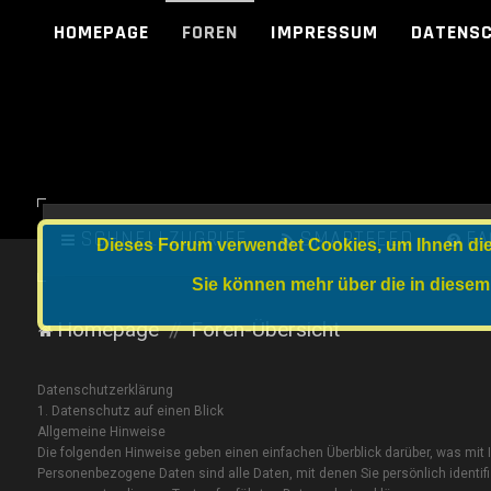
HOMEPAGE
FOREN
IMPRESSUM
DATENS
SCHNELLZUGRIFF
SMARTFEED
FA
Dieses Forum verwendet Cookies, um Ihnen die 
Sie können mehr über die in diesem
Homepage
Foren-Übersicht
Datenschutz­erklärung
1. Datenschutz auf einen Blick
Allgemeine Hinweise
Die folgenden Hinweise geben einen einfachen Überblick darüber, was mit
Personenbezogene Daten sind alle Daten, mit denen Sie persönlich ident