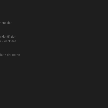
chend der
dentifiziert
em Zweck das
chutz der Daten