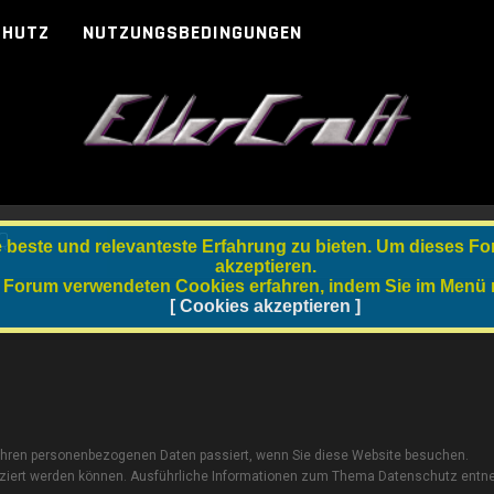
CHUTZ
NUTZUNGSBEDINGUNGEN
Q
beste und relevanteste Erfahrung zu bieten. Um dieses Fo
akzeptieren.
 Forum verwendeten Cookies erfahren, indem Sie im Menü re
[ Cookies akzeptieren ]
 Ihren personenbezogenen Daten passiert, wenn Sie diese Website besuchen.
ifiziert werden können. Ausführliche Informationen zum Thema Datenschutz ent