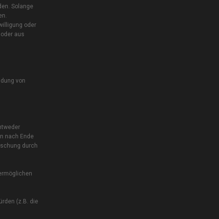
den. Solange
en.
illigung oder
 oder aus
endung von
entweder
en nach Ende
Löschung durch
 ermöglichen
rden (z.B. die