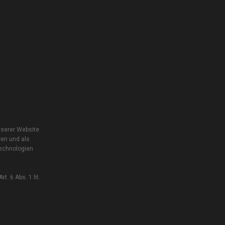
nserer Website
ren und als
Technologien
. 6 Abs. 1 lit.