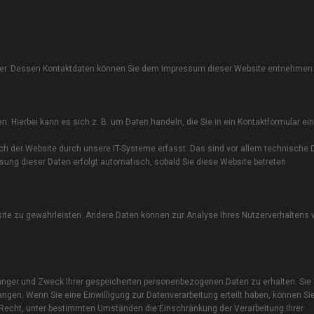
eiber. Dessen Kontaktdaten können Sie dem Impressum dieser Website entnehmen
. Hierbei kann es sich z. B. um Daten handeln, die Sie in ein Kontaktformular ei
h der Website durch unsere IT-Systeme erfasst. Das sind vor allem technische D
ssung dieser Daten erfolgt automatisch, sobald Sie diese Website betreten.
ebsite zu gewährleisten. Andere Daten können zur Analyse Ihres Nutzerverhaltens
pfänger und Zweck Ihrer gespeicherten personenbezogenen Daten zu erhalten. Sie
ngen. Wenn Sie eine Einwilligung zur Datenverarbeitung erteilt haben, können Si
s Recht, unter bestimmten Umständen die Einschränkung der Verarbeitung Ihrer