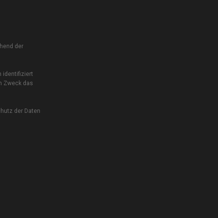
chend der
dentifiziert
em Zweck das
chutz der Daten