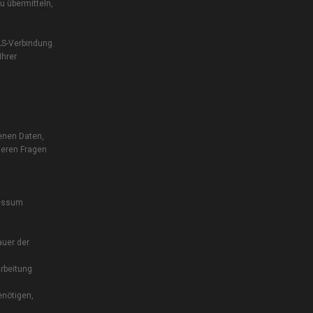
u übermitteln,
LS-Verbindung.
Ihrer
enen Daten,
teren Fragen
ressum
auer der
rbeitung
enötigen,