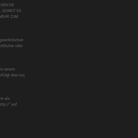
GEN DIE
, SOWEIT ES
 MEHR ZUM
 gewöhnlichen
htlicher oder
 in einem
folgt dies nur,
ns als
tp://“ auf