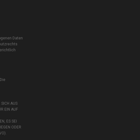
zogenen Daten
hutzrechts
richtlich
 Die
 SICH AUS
R EIN AUF
, ES SEI
WIEGEN ODER
VO).