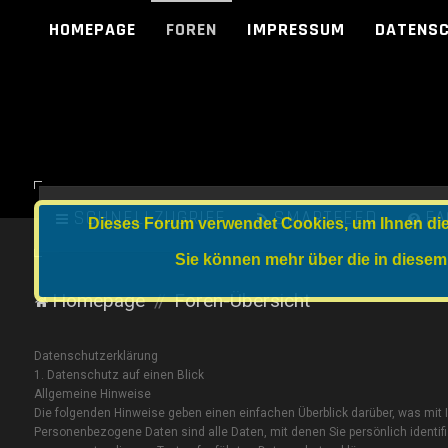
HOMEPAGE
FOREN
IMPRESSUM
DATENS
SCHNELLZUGRIFF
SMARTFEED
FA
Dieses Forum verwendet Cookies, um Ihnen die 
Sie können mehr über die in diesem
Homepage
Foren-Übersicht
Datenschutz­erklärung
1. Datenschutz auf einen Blick
Allgemeine Hinweise
Die folgenden Hinweise geben einen einfachen Überblick darüber, was mit
Personenbezogene Daten sind alle Daten, mit denen Sie persönlich ident