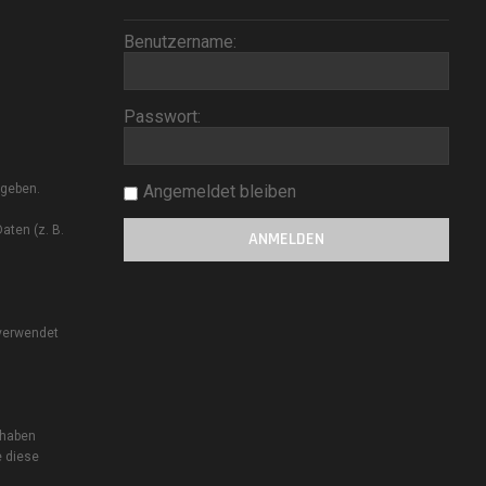
Benutzername:
.
Passwort:
ngeben.
Angemeldet bleiben
aten (z. B.
 verwendet
 haben
e diese