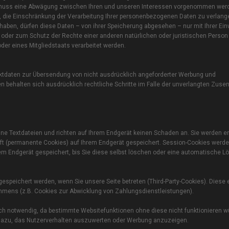
, muss eine Abwägung zwischen Ihren und unseren Interessen vorgenommen wer
, die Einschränkung der Verarbeitung Ihrer personenbezogenen Daten zu verlang
ben, dürfen diese Daten – von ihrer Speicherung abgesehen – nur mit Ihrer Einw
der zum Schutz der Rechte einer anderen natürlichen oder juristischen Person
der eines Mitgliedstaats verarbeitet werden.
ktdaten zur Übersendung von nicht ausdrücklich angeforderter Werbung und
ten behalten sich ausdrücklich rechtliche Schritte im Falle der unverlangten Zus
ine Textdateien und richten auf Ihrem Endgerät keinen Schaden an. Sie werden 
aft (permanente Cookies) auf Ihrem Endgerät gespeichert. Session-Cookies werd
m Endgerät gespeichert, bis Sie diese selbst löschen oder eine automatische 
espeichert werden, wenn Sie unsere Seite betreten (Third-Party-Cookies). Diese
hmens (z.B. Cookies zur Abwicklung von Zahlungsdienstleistungen).
h notwendig, da bestimmte Websitefunktionen ohne diese nicht funktionieren wü
 dazu, das Nutzerverhalten auszuwerten oder Werbung anzuzeigen.