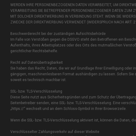
WERDEN IHRE PERSONENBEZOGENEN DATEN VERARBEITET, UM DIREKTWER
VERARBEITUNG SIE BETREFFENDER PERSONENBEZOGENER DATEN ZUM ZWE
MIT SOLCHER DIREKTWERBUNG IN VERBINDUNG STEHT. WENN SIE WIDE
ZWECKE DER DIREKTWERBUNG VERWENDET (WIDERSPRUCH NACH ART. 21 
Beschwerde­recht bei der zuständigen Aufsichts­behörde
Im Falle von Verstößen gegen die DSGVO steht den Betroffenen ein Beschw
Aufenthalts, ihres Arbeitsplatzes oder des Orts des mutmaßlichen Verst
gerichtlicher Rechtsbehelfe.
Recht auf Daten­übertrag­barkeit
Sie haben das Recht, Daten, die wir auf Grundlage Ihrer Einwilligung oder i
gängigen, maschinenlesbaren Format aushändigen zu lassen. Sofern Sie die
soweit es technisch machbar ist.
SSL- bzw. TLS-Verschlüsselung
Diese Seite nutzt aus Sicherheitsgründen und zum Schutz der Übertragung v
Seitenbetreiber senden, eine SSL- bzw. TLS-Verschlüsselung. Eine verschlü
„https://“ wechselt und an dem Schloss-Symbol in Ihrer Browserzeile.
Wenn die SSL- bzw. TLS-Verschlüsselung aktiviert ist, können die Daten, di
Verschlüsselter Zahlungsverkehr auf dieser Website