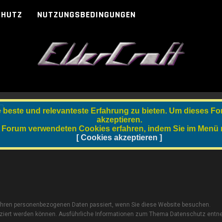
CHUTZ
NUTZUNGSBEDINGUNGEN
Q
beste und relevanteste Erfahrung zu bieten. Um dieses Fo
akzeptieren.
 Forum verwendeten Cookies erfahren, indem Sie im Menü re
[ Cookies akzeptieren ]
 Ihren personenbezogenen Daten passiert, wenn Sie diese Website besuchen.
ifiziert werden können. Ausführliche Informationen zum Thema Datenschutz ent