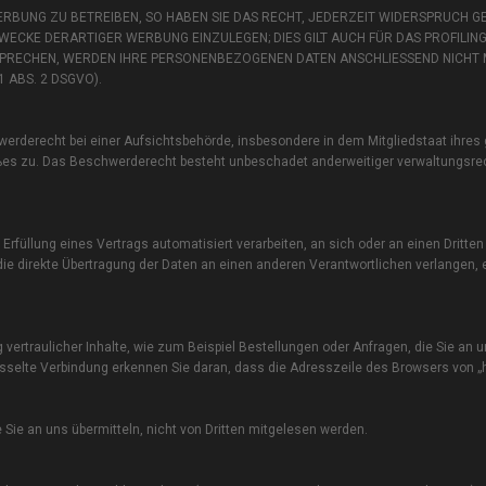
BUNG ZU BETREIBEN, SO HABEN SIE DAS RECHT, JEDERZEIT WIDERSPRUCH GE
CKE DERARTIGER WERBUNG EINZULEGEN; DIES GILT AUCH FÜR DAS PROFILING
RSPRECHEN, WERDEN IHRE PERSONENBEZOGENEN DATEN ANSCHLIESSEND NICHT
ABS. 2 DSGVO).
erderecht bei einer Aufsichtsbehörde, insbesondere in dem Mitgliedstaat ihres
oßes zu. Das Beschwerderecht besteht unbeschadet anderweitiger verwaltungsrec
n Erfüllung eines Vertrags automatisiert verarbeiten, an sich oder an einen Dritten
 direkte Übertragung der Daten an einen anderen Verantwortlichen verlangen, er
ertraulicher Inhalte, wie zum Beispiel Bestellungen oder Anfragen, die Sie an u
sselte Verbindung erkennen Sie daran, dass die Adresszeile des Browsers von „ht
e Sie an uns übermitteln, nicht von Dritten mitgelesen werden.