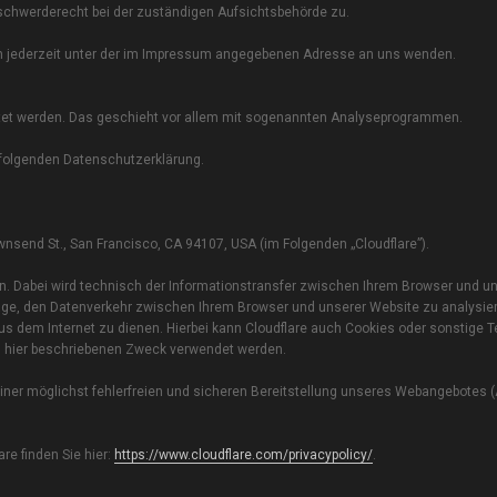
schwerderecht bei der zuständigen Aufsichtsbehörde zu.
h jederzeit unter der im Impressum angegebenen Adresse an uns wenden.
rtet werden. Das geschieht vor allem mit sogenannten Analyseprogrammen.
 folgenden Datenschutzerklärung.
Townsend St., San Francisco, CA 94107, USA (im Folgenden „Cloudflare”).
S an. Dabei wird technisch der Informationstransfer zwischen Ihrem Browser und u
e Lage, den Datenverkehr zwischen Ihrem Browser und unserer Website zu analysie
us dem Internet zu dienen. Hierbei kann Cloudflare auch Cookies oder sonstige 
um hier beschriebenen Zweck verwendet werden.
ner möglichst fehlerfreien und sicheren Bereitstellung unseres Webangebotes (Art
e finden Sie hier:
https://www.cloudflare.com/privacypolicy/
.