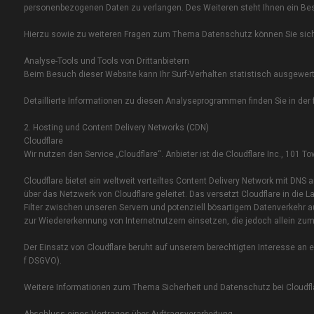
personenbezogenen Daten zu verlangen. Des Weiteren steht Ihnen ein Be
Hierzu sowie zu weiteren Fragen zum Thema Datenschutz können Sie sic
Analyse-Tools und Tools von Dritt­anbietern
Beim Besuch dieser Website kann Ihr Surf-Verhalten statistisch ausgewe
Detaillierte Informationen zu diesen Analyseprogrammen finden Sie in der
2. Hosting und Content Delivery Networks (CDN)
Cloudflare
Wir nutzen den Service „Cloudflare“. Anbieter ist die Cloudflare Inc., 101 
Cloudflare bietet ein weltweit verteiltes Content Delivery Network mit DN
über das Netzwerk von Cloudflare geleitet. Das versetzt Cloudflare in di
Filter zwischen unseren Servern und potenziell bösartigem Datenverkehr a
zur Wiedererkennung von Internetnutzern einsetzen, die jedoch allein z
Der Einsatz von Cloudflare beruht auf unserem berechtigten Interesse an ei
f DSGVO).
Weitere Informationen zum Thema Sicherheit und Datenschutz bei Cloudflar