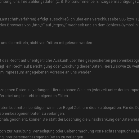
ichtung, uns Ihre Zahlungsdaten (z. B. Kontonummer bei Einzugsermächtigung) z
stschriftverfahren) erfolgt ausschließlich über eine verschlüsselte SSL- bzw. T
es Browsers von „http://“ auf „https://“ wechselt und an dem Schloss-Symbol in 
uns übermitteln, nicht von Dritten mitgelesen werden.
 das Recht auf unentgeltliche Auskunft über Ihre gespeicherten personenbezog
f. ein Recht auf Berichtigung oder Löschung dieser Daten. Hierzu sowie zu wei
r im Impressum angegebenen Adresse an uns wenden.
ezogenen Daten zu verlangen. Hierzu können Sie sich jederzeit unter der im Imp
arbeitung besteht in folgenden Fällen:
en bestreiten, benötigen wir in der Regel Zeit, um dies zu überprüfen. Für die D
ersonenbezogenen Daten zu verlangen.
hah/geschieht, können Sie statt der Löschung die Einschränkung der Datenvera
edoch zur Ausübung, Verteidigung oder Geltendmachung von Rechtsansprüchen b
ung Ihrer personenbezogenen Daten zu verlangen.