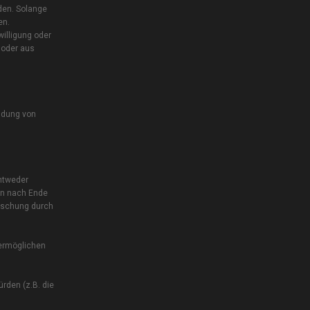
den. Solange
en.
illigung oder
 oder aus
endung von
entweder
en nach Ende
Löschung durch
 ermöglichen
rden (z.B. die