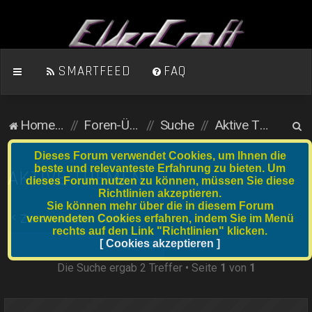
SMARTFEED
FAQ
S
Homepage
Foren-Übersicht
Suche
Aktive Themen
u
Dieses Forum verwendet Cookies, um Ihnen die
c
beste und relevanteste Erfahrung zu bieten. Um
AKTIVE THEMEN
dieses Forum nutzen zu können, müssen Sie diese
h
Richtlinien akzeptieren.
e
Sie können mehr über die in diesem Forum
verwendeten Cookies erfahren, indem Sie im Menü
Zur erweiterten Suche
rechts auf den Link "Richtlinien" klicken.
Suche
[ Cookies akzeptieren ]
Erweiterte Suche
Die Suche ergab 2 Treffer • Seite
1
von
1