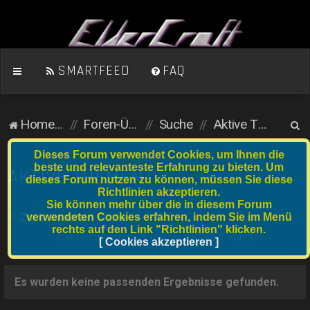
SMARTFEED
FAQ
S
Homepage
Foren-Übersicht
Suche
Aktive Themen
u
Dieses Forum verwendet Cookies, um Ihnen die
c
beste und relevanteste Erfahrung zu bieten. Um
AKTIVE THEMEN
dieses Forum nutzen zu können, müssen Sie diese
h
Richtlinien akzeptieren.
e
Sie können mehr über die in diesem Forum
verwendeten Cookies erfahren, indem Sie im Menü
Zur erweiterten Suche
rechts auf den Link "Richtlinien" klicken.
Die Suche ergab 0 Treffer • Seite
1
von
1
[ Cookies akzeptieren ]
Es wurden keine passenden Ergebnisse gefunden.