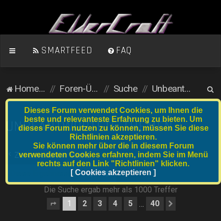
SMARTFEED
FAQ
S
Homepage
Foren-Übersicht
Suche
Unbeantwortete Themen
u
Dieses Forum verwendet Cookies, um Ihnen die
c
beste und relevanteste Erfahrung zu bieten. Um
UNBEANTWORTETE THEMEN
dieses Forum nutzen zu können, müssen Sie diese
h
Richtlinien akzeptieren.
e
Sie können mehr über die in diesem Forum
verwendeten Cookies erfahren, indem Sie im Menü
Zur erweiterten Suche
rechts auf den Link "Richtlinien" klicken.
Suche
[ Cookies akzeptieren ]
Erweiterte Suche
Die Suche ergab mehr als 1000 Treffer
1
2
3
4
5
40
…
Seite
1
von
40
Nächste