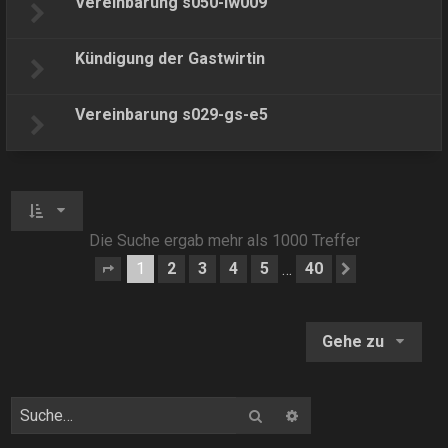
Vereinbarung s050-lw009
Kündigung der Gastwirtin
Vereinbarung s029-gs-e5
Die Suche ergab mehr als 1000 Treffer
1
2
3
4
5
40
…
Seite
1
von
40
Nächste
Gehe zu
Suche
Erweiterte Suche