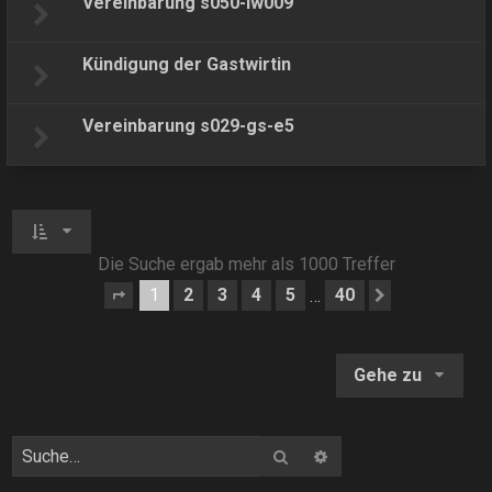
Vereinbarung s050-lw009
Kündigung der Gastwirtin
Vereinbarung s029-gs-e5
Die Suche ergab mehr als 1000 Treffer
1
2
3
4
5
40
…
Seite
1
von
40
Nächste
Gehe zu
Suche
Erweiterte Suche