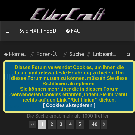
SMARTFEED
FAQ
S
Homepage
Foren-Übersicht
Suche
Unbeantwortete Themen
u
Dieses Forum verwendet Cookies, um Ihnen die
c
beste und relevanteste Erfahrung zu bieten. Um
UNBEANTWORTETE THEMEN
dieses Forum nutzen zu können, müssen Sie diese
h
Richtlinien akzeptieren.
e
Sie können mehr über die in diesem Forum
verwendeten Cookies erfahren, indem Sie im Menü
Zur erweiterten Suche
rechts auf den Link "Richtlinien" klicken.
Suche
[ Cookies akzeptieren ]
Erweiterte Suche
Die Suche ergab mehr als 1000 Treffer
1
2
3
4
5
40
…
Seite
1
von
40
Nächste