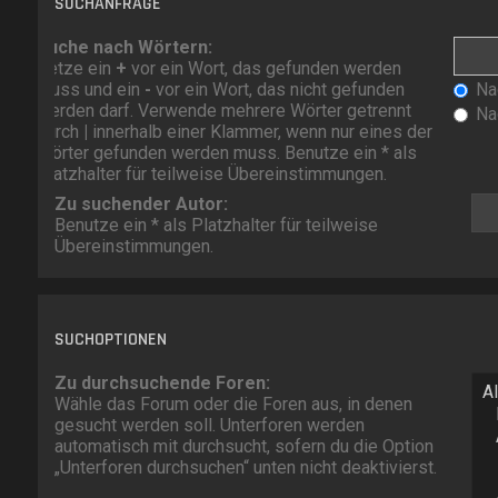
SUCHANFRAGE
Suche nach Wörtern:
Setze ein
+
vor ein Wort, das gefunden werden
muss und ein
-
vor ein Wort, das nicht gefunden
Nac
werden darf. Verwende mehrere Wörter getrennt
Nac
durch
|
innerhalb einer Klammer, wenn nur eines der
Wörter gefunden werden muss. Benutze ein * als
Platzhalter für teilweise Übereinstimmungen.
Zu suchender Autor:
Benutze ein * als Platzhalter für teilweise
Übereinstimmungen.
SUCHOPTIONEN
Zu durchsuchende Foren:
Wähle das Forum oder die Foren aus, in denen
gesucht werden soll. Unterforen werden
automatisch mit durchsucht, sofern du die Option
„Unterforen durchsuchen“ unten nicht deaktivierst.