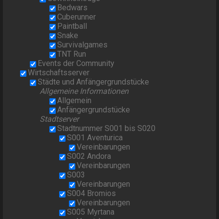
Bedwars
Cuberunner
Paintball
Snake
Survivalgames
TNT Run
Events der Community
Wirtschaftsserver
Städte und Anfängergrundstücke
Allgemeine Informationen
Allgemein
Anfängergrundstücke
Stadtserver
Stadtnummer S001 bis S020
S001 Aventurica
Vereinbarungen
S002 Andora
Vereinbarungen
S003
Vereinbarungen
S004 Bromios
Vereinbarungen
S005 Myrtana