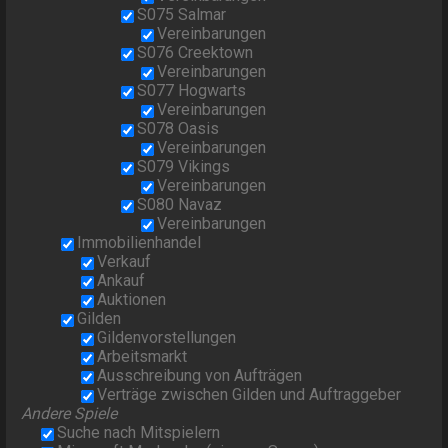
S075 Salmar
Vereinbarungen
S076 Creektown
Vereinbarungen
S077 Hogwarts
Vereinbarungen
S078 Oasis
Vereinbarungen
S079 Vikings
Vereinbarungen
S080 Navaz
Vereinbarungen
Immobilienhandel
Verkauf
Ankauf
Auktionen
Gilden
Gildenvorstellungen
Arbeitsmarkt
Ausschreibung von Aufträgen
Verträge zwischen Gilden und Auftraggeber
Andere Spiele
Suche nach Mitspielern