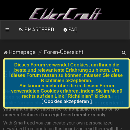
SMARTFEED
FAQ
S
Homepage
Foren-Übersicht
u
Dieses Forum verwendet Cookies, um Ihnen die
c
beste und relevanteste Erfahrung zu bieten. Um
SMARTFEED
dieses Forum nutzen zu können, müssen Sie diese
h
Richtlinien akzeptieren.
e
Sie können mehr über die in diesem Forum
verwendeten Cookies erfahren, indem Sie im Menü
Because you are not logged in or your member status
rechts auf den Link "Richtlinien" klicken.
does not allow it, you can only subscribe to the list of
[ Cookies akzeptieren ]
public forums shown below. Please
log in
or
register
if
you want to also subscribe to nonpublic forums or to
access features for registered members only.
With Smartfeed you can create your own personalized
newsfeed from posts on this board and read them with the