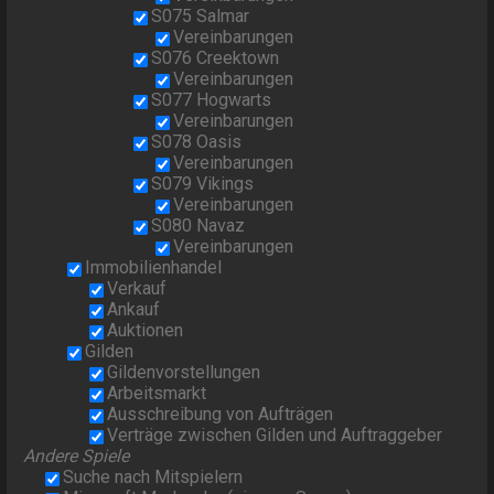
S075 Salmar
Vereinbarungen
S076 Creektown
Vereinbarungen
S077 Hogwarts
Vereinbarungen
S078 Oasis
Vereinbarungen
S079 Vikings
Vereinbarungen
S080 Navaz
Vereinbarungen
Immobilienhandel
Verkauf
Ankauf
Auktionen
Gilden
Gildenvorstellungen
Arbeitsmarkt
Ausschreibung von Aufträgen
Verträge zwischen Gilden und Auftraggeber
Andere Spiele
Suche nach Mitspielern