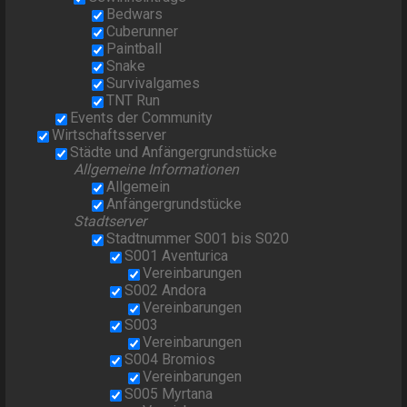
Bedwars
Cuberunner
Paintball
Snake
Survivalgames
TNT Run
Events der Community
Wirtschaftsserver
Städte und Anfängergrundstücke
Allgemeine Informationen
Allgemein
Anfängergrundstücke
Stadtserver
Stadtnummer S001 bis S020
S001 Aventurica
Vereinbarungen
S002 Andora
Vereinbarungen
S003
Vereinbarungen
S004 Bromios
Vereinbarungen
S005 Myrtana