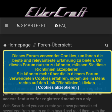
SMARTFEED
FAQ
S
Homepage
Foren-Übersicht
u
Dieses Forum verwendet Cookies, um Ihnen die
c
beste und relevanteste Erfahrung zu bieten. Um
SMARTFEED
dieses Forum nutzen zu können, müssen Sie diese
h
Richtlinien akzeptieren.
e
Sie können mehr über die in diesem Forum
verwendeten Cookies erfahren, indem Sie im Menü
Because you are not logged in or your member status
rechts auf den Link "Richtlinien" klicken.
does not allow it, you can only subscribe to the list of
[ Cookies akzeptieren ]
public forums shown below. Please
log in
or
register
if
you want to also subscribe to nonpublic forums or to
access features for registered members only.
With Smartfeed you can create your own personalized
newsfeed from posts on this board and read them with the