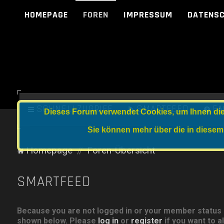
HOMEPAGE
FOREN
IMPRESSUM
DATENS
SCHNELLZUGRIFF
SMARTFEED
FA
Dieses Forum verwendet Cookies, um Ihnen die 
Sie können mehr über die in diesem
Homepage
Foren-Übersicht
SMARTFEED
Because you are not logged in or your member status do
shown below. Please
log in
or
register
if you want to a