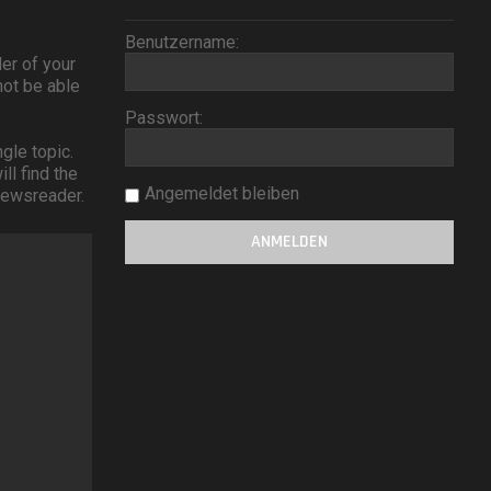
Benutzername:
er of your
not be able
Passwort:
gle topic.
ll find the
Angemeldet bleiben
 newsreader.