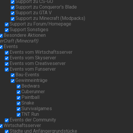
Support zu CS-GO
Support zu Conqueror's Blade
Support zu GTA V
Support zu Minecraft (Modpacks)
Support zu Forum/Homepage
Support Sonstiges
Besondere Aktionen
erCraft (Minecraft)
Events
Events vom Wirtschaftsserver
Events vom Skyserver
Events vom Creativeserver
Events vom Funserver
Bau-Events
Gewinneinträge
Bedwars
Cuberunner
Paintball
Snake
Survivalgames
TNT Run
Events der Community
Wirtschaftsserver
Städte und Anfängergrundstücke