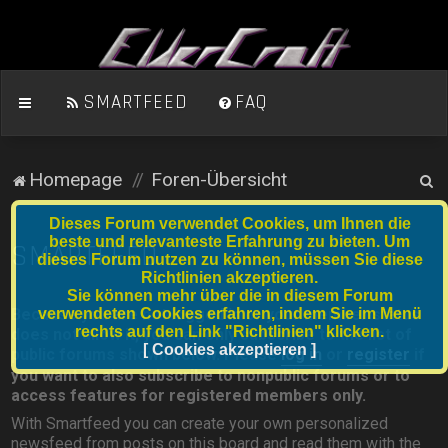
SMARTFEED
FAQ
S
Homepage
Foren-Übersicht
u
Dieses Forum verwendet Cookies, um Ihnen die
c
beste und relevanteste Erfahrung zu bieten. Um
SMARTFEED
dieses Forum nutzen zu können, müssen Sie diese
h
Richtlinien akzeptieren.
e
Sie können mehr über die in diesem Forum
verwendeten Cookies erfahren, indem Sie im Menü
Because you are not logged in or your member status
rechts auf den Link "Richtlinien" klicken.
does not allow it, you can only subscribe to the list of
[ Cookies akzeptieren ]
public forums shown below. Please
log in
or
register
if
you want to also subscribe to nonpublic forums or to
access features for registered members only.
With Smartfeed you can create your own personalized
newsfeed from posts on this board and read them with the