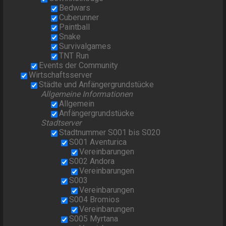
Bedwars
Cuberunner
Paintball
Snake
Survivalgames
TNT Run
Events der Community
Wirtschaftsserver
Städte und Anfängergrundstücke
Allgemeine Informationen
Allgemein
Anfängergrundstücke
Stadtserver
Stadtnummer S001 bis S020
S001 Aventurica
Vereinbarungen
S002 Andora
Vereinbarungen
S003
Vereinbarungen
S004 Bromios
Vereinbarungen
S005 Myrtana