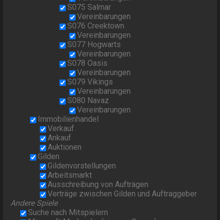
S075 Salmar
Vereinbarungen
S076 Creektown
Vereinbarungen
S077 Hogwarts
Vereinbarungen
S078 Oasis
Vereinbarungen
S079 Vikings
Vereinbarungen
S080 Navaz
Vereinbarungen
Immobilienhandel
Verkauf
Ankauf
Auktionen
Gilden
Gildenvorstellungen
Arbeitsmarkt
Ausschreibung von Aufträgen
Verträge zwischen Gilden und Auftraggeber
Andere Spiele
Suche nach Mitspielern