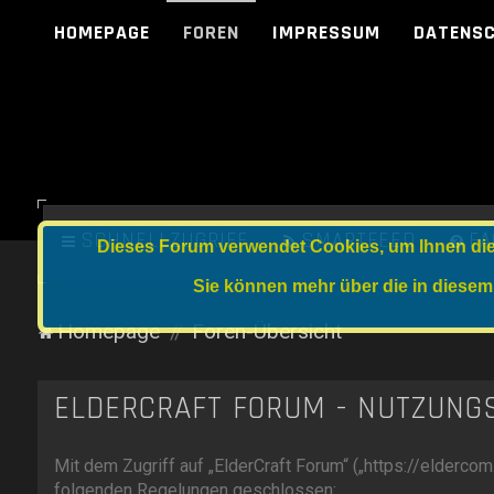
HOMEPAGE
FOREN
IMPRESSUM
DATENS
SCHNELLZUGRIFF
SMARTFEED
FA
Dieses Forum verwendet Cookies, um Ihnen die 
Sie können mehr über die in diesem
Homepage
Foren-Übersicht
ELDERCRAFT FORUM - NUTZUNG
Mit dem Zugriff auf „ElderCraft Forum“ („https://elderco
folgenden Regelungen geschlossen: