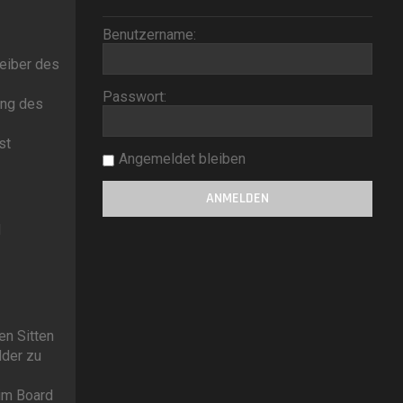
Benutzername:
reiber des
Passwort:
ung des
st
Angemeldet bleiben
d
en Sitten
lder zu
im Board