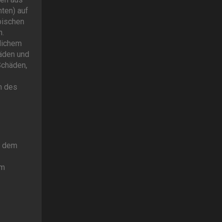
ten) auf
pischen
n.
lichem
äden und
Schäden,
n des
d dem
em