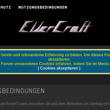
CHUTZ
NUTZUNGSBEDINGUNGEN
Q
beste und relevanteste Erfahrung zu bieten. Um dieses Fo
akzeptieren.
 Forum verwendeten Cookies erfahren, indem Sie im Menü re
[ Cookies akzeptieren ]
SBEDINGUNGEN
m.de/forum“) wird zwischen dir und dem Betreiber ein Vertrag mit