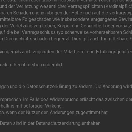
nd der Verletzung wesentlicher Vertragspflichten (Kardinalpflich
baren Schäden und im übrigen der Höhe nach auf die vertragsty
ür mittelbare Folgeschäden wie insbesondere entgangenen Gewin
i der Verletzung von Leben, Körper und Gesundheit oder vorsätz
 auf die bei Vertragsschluss typischerweise vorhersehbaren Sch
n Durchschnittsschäden begrenzt. Dies gilt auch für mittelbare 
sinngemäß auch zugunsten der Mitarbeiter und Erfüllungsgehilfe
nalem Recht bleiben unberührt.
ungen und die Datenschutzerklärung zu ändern. Die Änderung wir
ersprechen. Im Falle des Widerspruchs erlischt das zwischen d
ältnis mit sofortiger Wirkung.
ich, wenn der Nutzer den Änderungen zugestimmt hat.
aten sind in der Datenschutzerklärung enthalten.