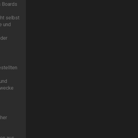
s Boards
ht selbst
e und
oder
estellten
 und
Zwecke
cher
den aus