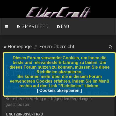
SMARTFEED
FAQ
S
Homepage
Foren-Übersicht
u
Dieses Forum verwendet Cookies, um Ihnen die
c
beste und relevanteste Erfahrung zu bieten. Um
ELDERCRAFT FORUM -
dieses Forum nutzen zu können, müssen Sie diese
h
NUTZUNGSBEDINGUNGEN
Richtlinien akzeptieren.
e
Sie können mehr über die in diesem Forum
verwendeten Cookies erfahren, indem Sie im Menü
rechts auf den Link "Richtlinien" klicken.
Mit dem Zugriff auf „ElderCraft Forum“
[ Cookies akzeptieren ]
(„https://eldercom.de/forum“) wird zwischen dir und dem
Betreiber ein Vertrag mit folgenden Regelungen
geschlossen:
1. NUTZUNGSVERTRAG