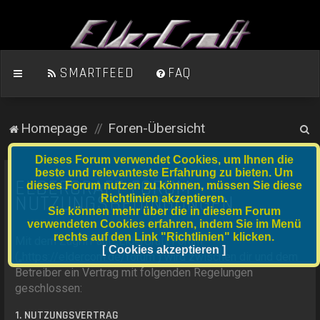
SMARTFEED
FAQ
S
Homepage
Foren-Übersicht
u
Dieses Forum verwendet Cookies, um Ihnen die
c
beste und relevanteste Erfahrung zu bieten. Um
ELDERCRAFT FORUM -
dieses Forum nutzen zu können, müssen Sie diese
h
NUTZUNGSBEDINGUNGEN
Richtlinien akzeptieren.
e
Sie können mehr über die in diesem Forum
verwendeten Cookies erfahren, indem Sie im Menü
rechts auf den Link "Richtlinien" klicken.
Mit dem Zugriff auf „ElderCraft Forum“
[ Cookies akzeptieren ]
(„https://eldercom.de/forum“) wird zwischen dir und dem
Betreiber ein Vertrag mit folgenden Regelungen
geschlossen:
1. NUTZUNGSVERTRAG