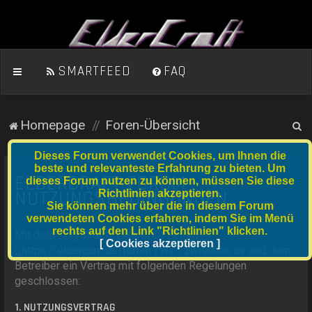
SMARTFEED
FAQ
S
Homepage
Foren-Übersicht
u
Dieses Forum verwendet Cookies, um Ihnen die
c
beste und relevanteste Erfahrung zu bieten. Um
ELDERCRAFT FORUM -
dieses Forum nutzen zu können, müssen Sie diese
h
NUTZUNGSBEDINGUNGEN
Richtlinien akzeptieren.
e
Sie können mehr über die in diesem Forum
verwendeten Cookies erfahren, indem Sie im Menü
rechts auf den Link "Richtlinien" klicken.
Mit dem Zugriff auf „ElderCraft Forum“
[ Cookies akzeptieren ]
(„https://eldercom.de/forum“) wird zwischen dir und dem
Betreiber ein Vertrag mit folgenden Regelungen
geschlossen:
1. NUTZUNGSVERTRAG