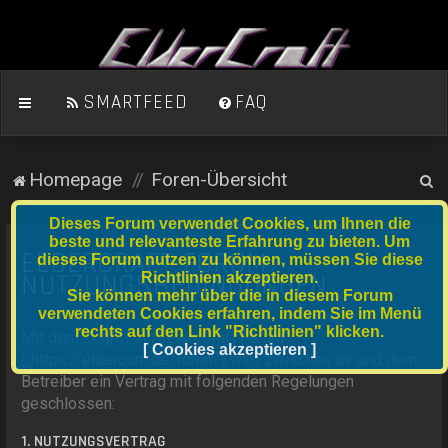
SMARTFEED
FAQ
S
Homepage
Foren-Übersicht
u
Dieses Forum verwendet Cookies, um Ihnen die
c
beste und relevanteste Erfahrung zu bieten. Um
ELDERCRAFT FORUM -
dieses Forum nutzen zu können, müssen Sie diese
h
NUTZUNGSBEDINGUNGEN
Richtlinien akzeptieren.
e
Sie können mehr über die in diesem Forum
verwendeten Cookies erfahren, indem Sie im Menü
rechts auf den Link "Richtlinien" klicken.
Mit dem Zugriff auf „ElderCraft Forum“
[ Cookies akzeptieren ]
(„https://eldercom.de/forum“) wird zwischen dir und dem
Betreiber ein Vertrag mit folgenden Regelungen
geschlossen:
1. NUTZUNGSVERTRAG