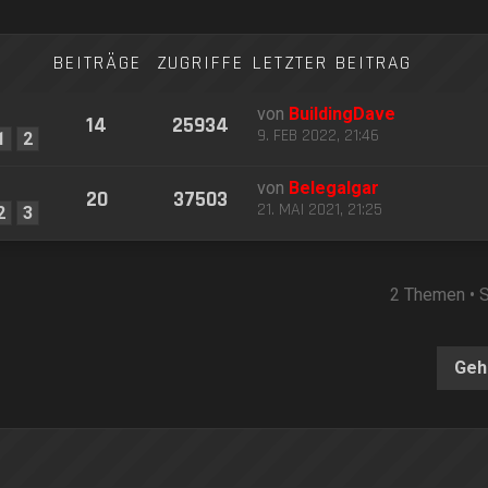
BEITRÄGE
ZUGRIFFE
LETZTER BEITRAG
von
BuildingDave
14
25934
9. FEB 2022, 21:46
1
2
von
Belegalgar
20
37503
21. MAI 2021, 21:25
2
3
2 Themen • 
Geh