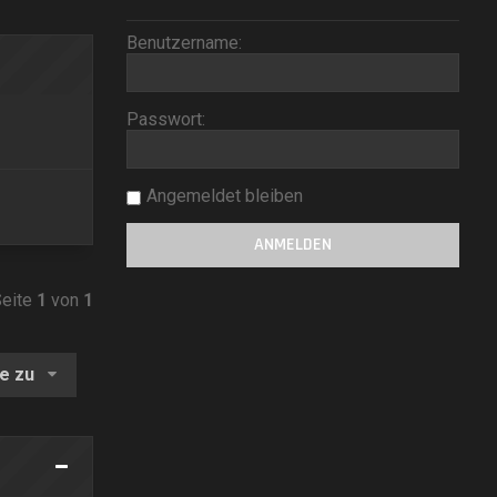
Benutzername:
Passwort:
Angemeldet bleiben
Seite
1
von
1
e zu