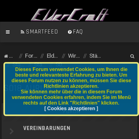
SMARTFEED
FAQ
S
Homepage
Foren-Übersicht
ElderCraft (Minecraft)
Wirtschaftsserver
Städte und Anfängergrundstücke
u
Stadtserver
Stadtnummer S001 bis S020
S018 Aurum
Dieses Forum verwendet Cookies, um Ihnen die
c
beste und relevanteste Erfahrung zu bieten. Um
dieses Forum nutzen zu können, müssen Sie diese
h
S018 AURUM
Richtlinien akzeptieren.
e
Sie können mehr über die in diesem Forum
verwendeten Cookies erfahren, indem Sie im Menü
rechts auf den Link "Richtlinien" klicken.
[ Cookies akzeptieren ]
FORUM
VEREINBARUNGEN