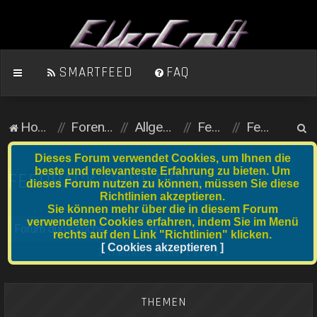
SMARTFEED
FAQ
S
Homepage
Foren-Übersicht
Allgemein (öffentlicher Bereich)
Feedback
Feedback Sonstiges
u
Dieses Forum verwendet Cookies, um Ihnen die
c
beste und relevanteste Erfahrung zu bieten. Um
FEEDBACK SONSTIGES
dieses Forum nutzen zu können, müssen Sie diese
h
Richtlinien akzeptieren.
e
Sie können mehr über die in diesem Forum
verwendeten Cookies erfahren, indem Sie im Menü
Suche
Erweiterte Suche
rechts auf den Link "Richtlinien" klicken.
[ Cookies akzeptieren ]
3 Themen • Seite
1
von
1
THEMEN