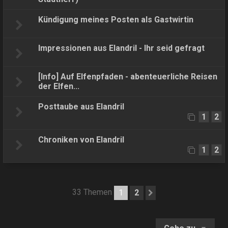
Kündigung meines Posten als Gastwirtin
Impressionen aus Elandril - Ihr seid gefragt
[Info] Auf Elfenpfaden - abenteuerliche Reisen
der Elfen...
Posttaube aus Elandril
1
2
Chroniken von Elandril
1
2
33 Themen
1
2
Nächste