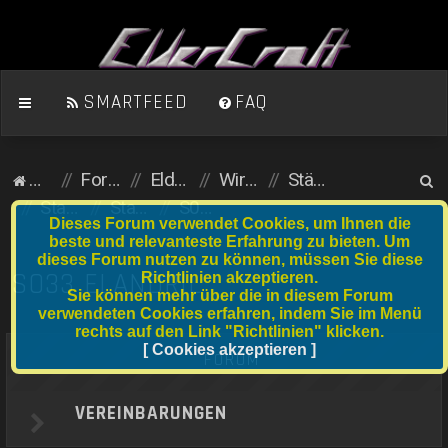
SMARTFEED
FAQ
S
Homepage
Foren-Übersicht
ElderCraft (Minecraft)
Wirtschaftsserver
Städte und Anfängergrundstücke
u
Stadtserver
Stadtnummer S021 bis S040
S033 Elandril
Dieses Forum verwendet Cookies, um Ihnen die
c
beste und relevanteste Erfahrung zu bieten. Um
dieses Forum nutzen zu können, müssen Sie diese
h
S033 ELANDRIL
Richtlinien akzeptieren.
e
Sie können mehr über die in diesem Forum
verwendeten Cookies erfahren, indem Sie im Menü
rechts auf den Link "Richtlinien" klicken.
[ Cookies akzeptieren ]
FORUM
VEREINBARUNGEN