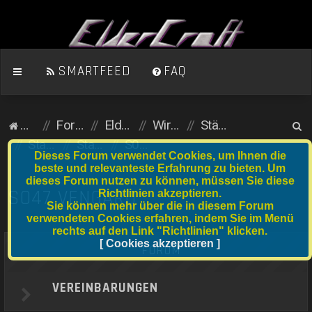
SMARTFEED
FAQ
S
Homepage
Foren-Übersicht
ElderCraft (Minecraft)
Wirtschaftsserver
Städte und Anfängergrundstücke
u
Stadtserver
Stadtnummer S041 bis S060
S047 Vengard
Dieses Forum verwendet Cookies, um Ihnen die
c
beste und relevanteste Erfahrung zu bieten. Um
dieses Forum nutzen zu können, müssen Sie diese
h
S047 VENGARD
Richtlinien akzeptieren.
e
Sie können mehr über die in diesem Forum
verwendeten Cookies erfahren, indem Sie im Menü
rechts auf den Link "Richtlinien" klicken.
[ Cookies akzeptieren ]
FORUM
VEREINBARUNGEN