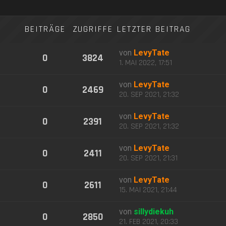
BEITRÄGE
ZUGRIFFE
LETZTER BEITRAG
von
LevyTate
0
3824
1. MAI 2022, 17:51
von
LevyTate
0
2469
20. SEP 2021, 21:32
von
LevyTate
0
2391
20. SEP 2021, 21:32
von
LevyTate
0
2411
20. SEP 2021, 21:31
von
LevyTate
0
2611
15. MAI 2021, 21:44
von
sillydiekuh
0
2850
21. FEB 2021, 20:33