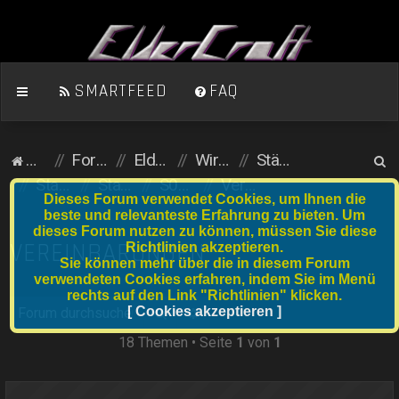
SMARTFEED
FAQ
S
Homepage
Foren-Übersicht
ElderCraft (Minecraft)
Wirtschaftsserver
Städte und Anfängergrundstücke
u
Stadtserver
Stadtnummer S021 bis S040
S029 Hellsgate
Vereinbarungen
Dieses Forum verwendet Cookies, um Ihnen die
c
beste und relevanteste Erfahrung zu bieten. Um
dieses Forum nutzen zu können, müssen Sie diese
h
VEREINBARUNGEN
Richtlinien akzeptieren.
e
Sie können mehr über die in diesem Forum
verwendeten Cookies erfahren, indem Sie im Menü
rechts auf den Link "Richtlinien" klicken.
Suche
[ Cookies akzeptieren ]
Erweiterte Suche
18 Themen • Seite
1
von
1