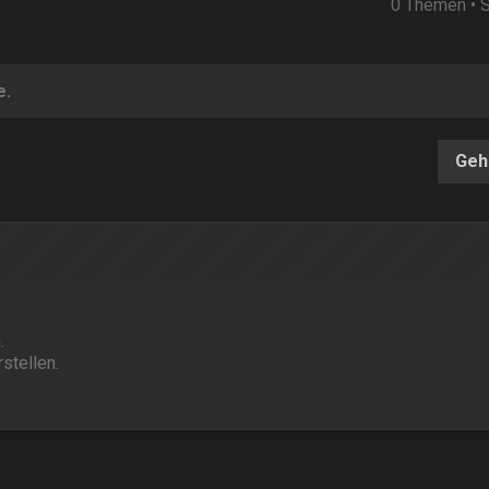
0 Themen • 
e.
Geh
.
stellen.