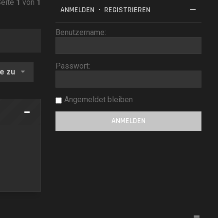
Seite
1
von
1
ANMELDEN
•
REGISTRIEREN
Benutzername:
Passwort:
e zu
Angemeldet bleiben