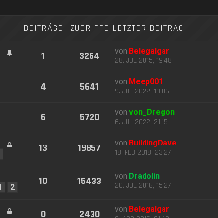
BEITRÄGE
ZUGRIFFE
LETZTER BEITRAG
von
Belegalgar
1
3264
28. JUL 2015, 19:48
von
Meep001
4
5641
9. JUL 2022, 19:06
von
von_Dregon
6
5720
6. JUL 2022, 21:15
von
BuildingDave
13
19857
18. FEB 2018, 23:27
2
von
Dradolin
10
15433
20. JUL 2016, 15:27
1
2
von
Belegalgar
0
2430