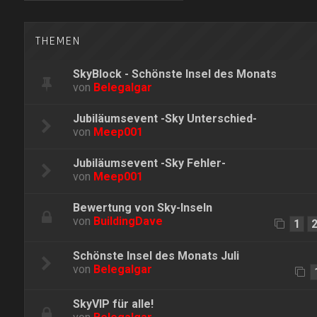
THEMEN
SkyBlock - Schönste Insel des Monats
von
Belegalgar
Jubiläumsevent -Sky Unterschied-
von
Meep001
Jubiläumsevent -Sky Fehler-
von
Meep001
Bewertung von Sky-Inseln
von
BuildingDave
1
Schönste Insel des Monats Juli
von
Belegalgar
SkyVIP für alle!