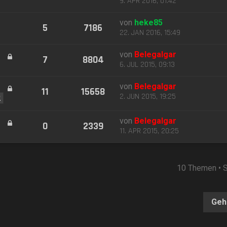
9. APR 2016, 01:42
von
heke85
5
7186
22. JAN 2016, 15:49
von
Belegalgar
7
8804
6. JUL 2015, 09:13
von
Belegalgar
11
15658
2. JUN 2015, 19:25
2
von
Belegalgar
0
2339
11. APR 2015, 20:25
10 Themen • 
Geh