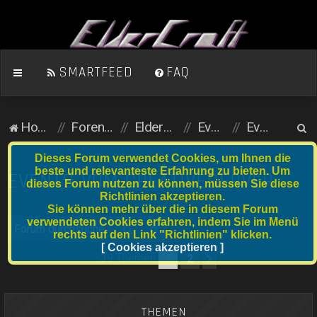
SMARTFEED
FAQ
S
Homepage
Foren-Übersicht
ElderCraft (Minecraft)
Events
Events vom Creativeserver
u
Dieses Forum verwendet Cookies, um Ihnen die
c
beste und relevanteste Erfahrung zu bieten. Um
EVENTS VOM CREATIVESERVER
dieses Forum nutzen zu können, müssen Sie diese
h
Richtlinien akzeptieren.
e
Sie können mehr über die in diesem Forum
verwendeten Cookies erfahren, indem Sie im Menü
Suche
Erweiterte Suche
rechts auf den Link "Richtlinien" klicken.
[ Cookies akzeptieren ]
39 Themen
1
2
Nächste
THEMEN