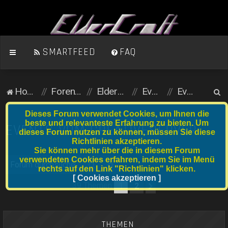
SMARTFEED
FAQ
S
Homepage
Foren-Übersicht
ElderCraft (Minecraft)
Events
Events vom Creativeserver
u
Dieses Forum verwendet Cookies, um Ihnen die
c
beste und relevanteste Erfahrung zu bieten. Um
EVENTS VOM CREATIVESERVER
dieses Forum nutzen zu können, müssen Sie diese
h
Richtlinien akzeptieren.
e
Sie können mehr über die in diesem Forum
verwendeten Cookies erfahren, indem Sie im Menü
Suche
Erweiterte Suche
rechts auf den Link "Richtlinien" klicken.
[ Cookies akzeptieren ]
39 Themen
1
2
Nächste
THEMEN