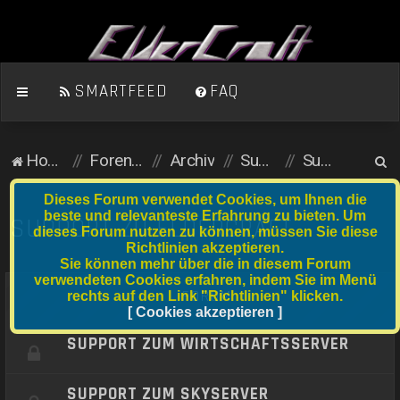
SMARTFEED
FAQ
S
Homepage
Foren-Übersicht
Archiv
Support
Support zu ElderCraft
u
Dieses Forum verwendet Cookies, um Ihnen die
c
beste und relevanteste Erfahrung zu bieten. Um
SUPPORT ZU ELDERCRAFT
dieses Forum nutzen zu können, müssen Sie diese
h
Richtlinien akzeptieren.
e
Sie können mehr über die in diesem Forum
verwendeten Cookies erfahren, indem Sie im Menü
FORUM
rechts auf den Link "Richtlinien" klicken.
[ Cookies akzeptieren ]
SUPPORT ZUM WIRTSCHAFTSSERVER
SUPPORT ZUM SKYSERVER