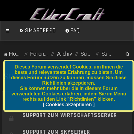
SMARTFEED
FAQ
S
Homepage
Foren-Übersicht
Archiv
Support
Support zu ElderCraft
u
Dieses Forum verwendet Cookies, um Ihnen die
c
beste und relevanteste Erfahrung zu bieten. Um
SUPPORT ZU ELDERCRAFT
dieses Forum nutzen zu können, müssen Sie diese
h
Richtlinien akzeptieren.
e
Sie können mehr über die in diesem Forum
verwendeten Cookies erfahren, indem Sie im Menü
FORUM
rechts auf den Link "Richtlinien" klicken.
[ Cookies akzeptieren ]
SUPPORT ZUM WIRTSCHAFTSSERVER
SUPPORT ZUM SKYSERVER