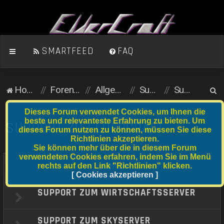
SMARTFEED
FAQ
S
Homepage
Foren-Übersicht
Allgemein (öffentlicher Bereich)
Support
Support zu ElderCraft
u
Dieses Forum verwendet Cookies, um Ihnen die
c
beste und relevanteste Erfahrung zu bieten. Um
SUPPORT ZU ELDERCRAFT
dieses Forum nutzen zu können, müssen Sie diese
h
Richtlinien akzeptieren.
e
Sie können mehr über die in diesem Forum
verwendeten Cookies erfahren, indem Sie im Menü
FORUM
rechts auf den Link "Richtlinien" klicken.
[ Cookies akzeptieren ]
SUPPORT ZUM WIRTSCHAFTSSERVER
SUPPORT ZUM SKYSERVER