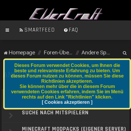
SMARTFEED
FAQ
S
Homepage
Foren-Übersicht
Andere Spiele
u
Dieses Forum verwendet Cookies, um Ihnen die
c
beste und relevanteste Erfahrung zu bieten. Um
ANDERE SPIELE
dieses Forum nutzen zu können, müssen Sie diese
h
Richtlinien akzeptieren.
e
Sie können mehr über die in diesem Forum
verwendeten Cookies erfahren, indem Sie im Menü
FORUM
rechts auf den Link "Richtlinien" klicken.
[ Cookies akzeptieren ]
SUCHE NACH MITSPIELERN
MINECRAFT MODPACKS (EIGENER SERVER)