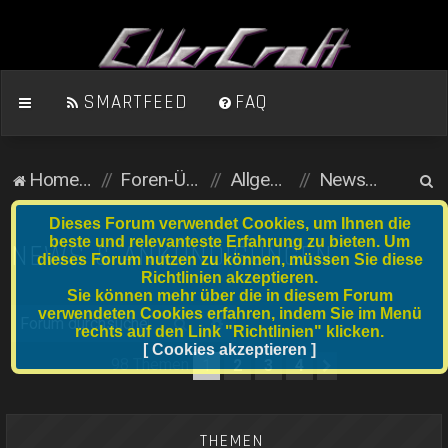
SMARTFEED
FAQ
S
Homepage
Foren-Übersicht
Allgemein (öffentlicher Bereich)
News & Ankündigungen
u
Dieses Forum verwendet Cookies, um Ihnen die
c
beste und relevanteste Erfahrung zu bieten. Um
NEWS & ANKÜNDIGUNGEN
dieses Forum nutzen zu können, müssen Sie diese
h
Richtlinien akzeptieren.
e
Sie können mehr über die in diesem Forum
verwendeten Cookies erfahren, indem Sie im Menü
Suche
Erweiterte Suche
rechts auf den Link "Richtlinien" klicken.
[ Cookies akzeptieren ]
98 Themen
1
2
3
4
Nächste
THEMEN