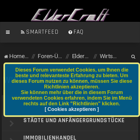
SMARTFEED
FAQ
S
Homepage
Foren-Übersicht
ElderCraft (Minecraft)
Wirtschaftsserver
u
Dieses Forum verwendet Cookies, um Ihnen die
c
beste und relevanteste Erfahrung zu bieten. Um
WIRTSCHAFTSSERVER
dieses Forum nutzen zu können, müssen Sie diese
h
Richtlinien akzeptieren.
e
Sie können mehr über die in diesem Forum
verwendeten Cookies erfahren, indem Sie im Menü
FORUM
rechts auf den Link "Richtlinien" klicken.
[ Cookies akzeptieren ]
STÄDTE UND ANFÄNGERGRUNDSTÜCKE
IMMOBILIENHANDEL