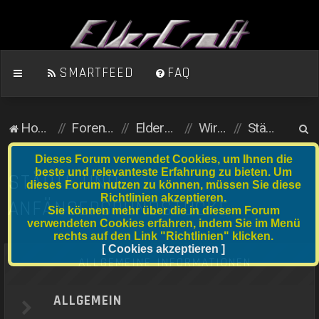
SMARTFEED
FAQ
S
Homepage
Foren-Übersicht
ElderCraft (Minecraft)
Wirtschaftsserver
Städte und Anfängergrundstücke
u
Dieses Forum verwendet Cookies, um Ihnen die
c
beste und relevanteste Erfahrung zu bieten. Um
STÄDTE UND
dieses Forum nutzen zu können, müssen Sie diese
h
Richtlinien akzeptieren.
ANFÄNGERGRUNDSTÜCKE
e
Sie können mehr über die in diesem Forum
verwendeten Cookies erfahren, indem Sie im Menü
rechts auf den Link "Richtlinien" klicken.
[ Cookies akzeptieren ]
ALLGEMEINE INFORMATIONEN
ALLGEMEIN