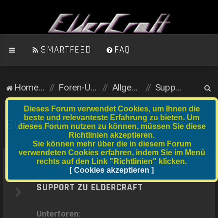
SMARTFEED
FAQ
S
Homepage
Foren-Übersicht
Allgemein (öffentlicher Bereich)
Support
u
Dieses Forum verwendet Cookies, um Ihnen die
c
beste und relevanteste Erfahrung zu bieten. Um
SUPPORT
dieses Forum nutzen zu können, müssen Sie diese
h
Richtlinien akzeptieren.
e
Sie können mehr über die in diesem Forum
verwendeten Cookies erfahren, indem Sie im Menü
FORUM
rechts auf den Link "Richtlinien" klicken.
[ Cookies akzeptieren ]
SUPPORT ZU ELDERCRAFT
Unterforen: