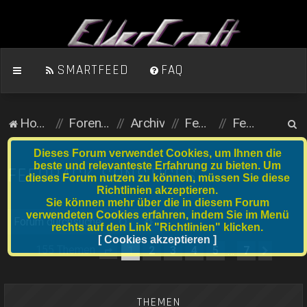
SMARTFEED
FAQ
S
Homepage
Foren-Übersicht
Archiv
Feedback
Feedback Sonstiges
u
Dieses Forum verwendet Cookies, um Ihnen die
c
beste und relevanteste Erfahrung zu bieten. Um
FEEDBACK SONSTIGES
dieses Forum nutzen zu können, müssen Sie diese
h
Richtlinien akzeptieren.
e
Sie können mehr über die in diesem Forum
verwendeten Cookies erfahren, indem Sie im Menü
Suche
Erweiterte Suche
rechts auf den Link "Richtlinien" klicken.
[ Cookies akzeptieren ]
155 Themen
1
2
3
4
5
7
…
Seite
1
von
7
Nächs
THEMEN