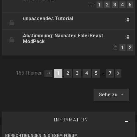
1
2
3
4
5
unpassendes Tutorial
Abstimmung: Nächstes ElderBeast
ModPack
1
2
155 Themen
1
2
3
4
5
7
…
Seite
1
von
7
Nächs
Gehe zu
INFORMATION
BERECHTIGUNGEN IN DIESEM FORUM