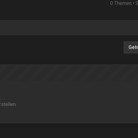
0 Themen • 
Geh
.
stellen.