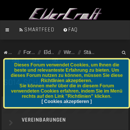
SMARTFEED
FAQ
S
Homepage
Foren-Übersicht
ElderCraft (Minecraft)
Wirtschaftsserver
Städte und Anfängergrundstücke
u
Stadtserver
Stadtnummer S001 bis S020
S014 Schafhausen
Dieses Forum verwendet Cookies, um Ihnen die
c
beste und relevanteste Erfahrung zu bieten. Um
dieses Forum nutzen zu können, müssen Sie diese
h
S014 SCHAFHAUSEN
Richtlinien akzeptieren.
e
Sie können mehr über die in diesem Forum
verwendeten Cookies erfahren, indem Sie im Menü
rechts auf den Link "Richtlinien" klicken.
[ Cookies akzeptieren ]
FORUM
VEREINBARUNGEN