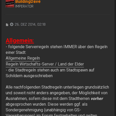
BuildingDave
IMPERATOR
B
26. DEZ 2014, 02:18
e
i
t
Allgemein:
r
- folgende Serverregeln stehen IMMER über den Regeln
a
einer Stadt:
g
Allgemeine Regeln
Regeln Wirtschafts-Server / Land der Elder
- die Stadtregeln stehen auch am Stadtspawn auf
Schildern ausgeschrieben
Alle nachfolgenden Stadtregeln unterliegen grundsätzlich
und soweit nicht anders angegeben, der Möglichkeit von
Ausnahmen, sofern diese mit dem Stadtherren
vorher
abgesprochen wurden. Diese werden ggf. als
Sondergenehmigung (unabhängig von GS-
Vereinbarungen) im Forum festgehalten und gelten