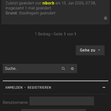
Zuletzt geändert von
niborb
am 15. Jun 2026, 07:58,
insgesamt 1-mal geändert.
Grund:
Stadtregeln geändert
N
a
c
h
1 Beitrag • Seite
1
von
1
o
b
e
Gehe zu
n
Suche
Erweiterte Suche
ANMELDEN
•
REGISTRIEREN
Benutzername: