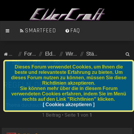
SMARTFEED
FAQ
S
Homepage
Foren-Übersicht
ElderCraft (Minecraft)
Wirtschaftsserver
Städte und Anfängergrundstücke
u
Stadtserver
Stadtnummer S021 bis S040
S031 Deep Core
Dieses Forum verwendet Cookies, um Ihnen die
c
beste und relevanteste Erfahrung zu bieten. Um
dieses Forum nutzen zu können, müssen Sie diese
h
REGELN DER STADT S031
Richtlinien akzeptieren.
e
Sie können mehr über die in diesem Forum
verwendeten Cookies erfahren, indem Sie im Menü
rechts auf den Link "Richtlinien" klicken.
Suche
[ Cookies akzeptieren ]
Erweiterte Suche
1 Beitrag • Seite
1
von
1