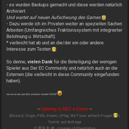
- es wurden Backups gemacht und diese werden natürlich
Archiviert.
Und wartet auf neuen Aufschwung des Games
- Dazu werde ich im Privaten weiter an speziellen Sachen
Arbeiten (Umfangreiches Fraktionssystem mit integrierter
Belohnung u. Wirtschaft).
* vielleicht hat ab und an die/der ein oder andere
Interesse zum Testen
So denne,
vielen Dank
für die Beteiligung der wenigen
Spieler aus Der EC Community und natürlich auch an die
Externen (die vielleicht in diese Community eingefunden
haben).
nun ran an sky und allös schwerer machen *HEHE*
~
Gaming is NOT a Crime
~
Blizzard, Origin, PSN, Steam, UPlay, WoT usw. einfach Fragen
|
Twitch: auf Anfrage
久夛良木 健 - Urvater of Playstation