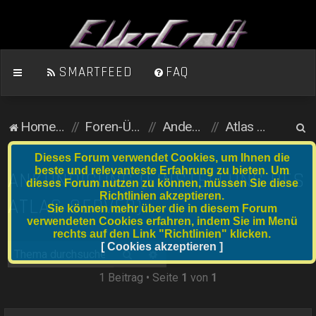
SMARTFEED
FAQ
S
Homepage
Foren-Übersicht
Andere Spiele
Atlas (eigener Server)
u
Dieses Forum verwendet Cookies, um Ihnen die
c
beste und relevanteste Erfahrung zu bieten. Um
ANKÜNDIGUNG (EINSTELLUNG DES
dieses Forum nutzen zu können, müssen Sie diese
h
Richtlinien akzeptieren.
ATLAS SERVER)
e
Sie können mehr über die in diesem Forum
verwendeten Cookies erfahren, indem Sie im Menü
rechts auf den Link "Richtlinien" klicken.
[ Cookies akzeptieren ]
Suche
Erweiterte Suche
1 Beitrag • Seite
1
von
1