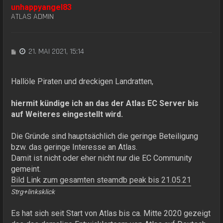
unhappyangel83
ATLAS ADMIN
B
21. MAI 2021, 15:14
e
i
t
Hallöle Piraten und dreckigen Landratten,
r
a
hiermit kündige ich an das der Atlas EC Server bis
g
auf Weiteres eingestellt wird.
Die Gründe sind hauptsächlich die geringe Beteiligung
bzw. das geringe Interesse an Atlas.
Damit ist nicht oder eher nicht nur die EC Community
gemeint.
Bild Link zum gesamten steamdb peak bis 21.05.21
Strg+linksklick
Es hat sich seit Start von Atlas bis ca. Mitte 2020 gezeigt