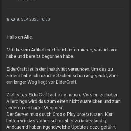
B
9. SEP 2025, 16:30
e
i
t
Hallo an Alle.
r
a
Mit diesem Artikel möchte ich informieren, was ich vor
g
habe und bereits begonnen habe.
ElderCraft ist in der Inaktivität versunken. Um das zu
ändern habe ich manche Sachen schon angepackt, aber
ein langer Weg liegt vor ElderCraft.
Ziel ist es ElderCraft auf eine neuere Version zu heben.
Allerdings wird das zum einen nicht ausreichen und zum
anderen ein harter Weg sein.
Der Server muss auch Cross-Play unterstützen. Klar
hatten wir das vorher schon, aber zu unbeständig.
Andauernd haben irgendwelche Updates dazu geführt,