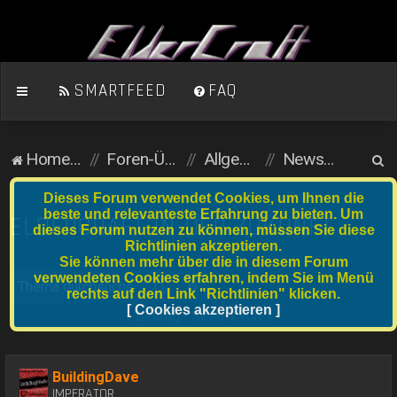
SMARTFEED
FAQ
S
Homepage
Foren-Übersicht
Allgemein (öffentlicher Bereich)
News & Ankündigungen
u
Dieses Forum verwendet Cookies, um Ihnen die
c
beste und relevanteste Erfahrung zu bieten. Um
ELDERCRAFT IN DER ZUKUNFT
dieses Forum nutzen zu können, müssen Sie diese
h
Richtlinien akzeptieren.
e
Sie können mehr über die in diesem Forum
verwendeten Cookies erfahren, indem Sie im Menü
Suche
Erweiterte Suche
rechts auf den Link "Richtlinien" klicken.
[ Cookies akzeptieren ]
1 Beitrag • Seite
1
von
1
BuildingDave
IMPERATOR