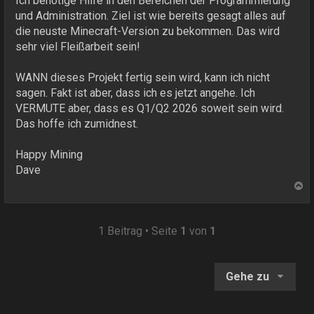
Ich benötige Hilfe in den Bereichen der Programmierung
und Administration. Ziel ist wie bereits gesagt alles auf
die neuste Minecraft-Version zu bekommen. Das wird
sehr viel Fleißarbeit sein!
WANN dieses Projekt fertig sein wird, kann ich nicht
sagen. Fakt ist aber, dass ich es jetzt angehe. Ich
VERMUTE aber, dass es Q1/Q2 2026 soweit sein wird.
Das hoffe ich zumidnest.
Happy Mining
Dave
N
a
c
h
1 Beitrag • Seite
1
von
1
o
b
e
Gehe zu
n