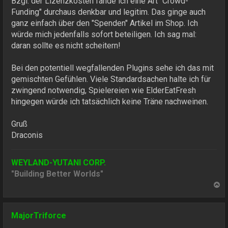
Bzgl. der Lizenzkosten fände ich eine Art "Crowd-
Funding" durchaus denkbar und legitim. Das ginge auch
ganz einfach über den "Spenden" Artikel im Shop. Ich
würde mich jedenfalls sofort beteiligen. Ich sag mal:
daran sollte es nicht scheitern!
Bei den potentiell wegfallenden Plugins sehe ich das mit
gemischten Gefühlen. Viele Standardsachen halte ich für
zwingend notwendig, Spielereien wie ElderEatFresh
hingegen würde ich tatsächlich keine Träne nachweinen.
Gruß
Draconis
WEYLAND-YUTANI CORP.
"Building Better Worlds"
N
a
c
h
MajorTriforce
o