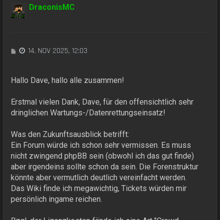
DraconisMC
B
14. NOV 2025, 12:03
e
i
t
Hallo Dave, hallo alle zusammen!
r
a
Erstmal vielen Dank, Dave, für den offensichtlich sehr
g
dringlichen Wartungs-/Datenrettungseinsatz!
Was den Zukunftsausblick betrifft:
Ein Forum würde ich schon sehr vermissen. Es muss
nicht zwingend phpBB sein (obwohl ich das gut finde)
aber irgendeins sollte schon da sein. Die Forenstruktur
könnte aber vermutlich deutlich vereinfacht werden.
Das Wiki finde ich megawichtig, Tickets würden mir
persönlich ingame reichen.