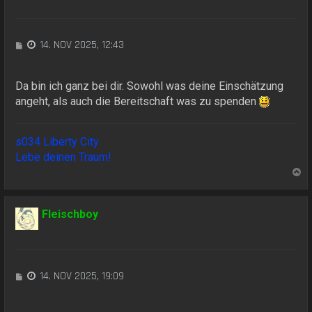
b
e
n
B
14. NOV 2025, 12:43
e
i
t
Da bin ich ganz bei dir. Sowohl was deine Einschätzung
r
angeht, als auch die Bereitschaft was zu spenden
a
g
s034 Liberty City
Lebe deinen Traum!
N
a
c
h
Fleischboy
o
b
e
n
B
14. NOV 2025, 19:09
e
i