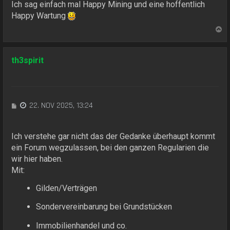
t
Ich sag einfach mal Happy Mining und eine hoffentlich
r
Happy Wartung
a
N
g
a
c
h
th3spirit
o
b
e
n
B
22. NOV 2025, 13:24
e
i
t
Ich verstehe gar nicht das der Gedanke überhaupt kommt
r
ein Forum wegzulassen, bei den ganzen Regularien die
a
wir hier haben.
g
Mit:
Gilden/Verträgen
Sondervereinbarung bei Grundstücken
Immobilienhandel und co.