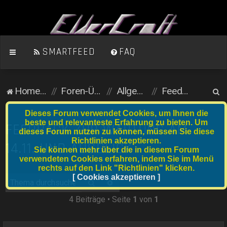
SMARTFEED
FAQ
S
Homepage
Foren-Übersicht
Allgemein (öffentlicher Bereich)
Feedback
u
Dieses Forum verwendet Cookies, um Ihnen die
c
beste und relevanteste Erfahrung zu bieten. Um
FEEDBACK ZUR WARTUNG AM
dieses Forum nutzen zu können, müssen Sie diese
h
Richtlinien akzeptieren.
14.11. UND AUSBLICK
e
Sie können mehr über die in diesem Forum
verwendeten Cookies erfahren, indem Sie im Menü
rechts auf den Link "Richtlinien" klicken.
[ Cookies akzeptieren ]
Suche
Erweiterte Suche
4 Beiträge • Seite
1
von
1